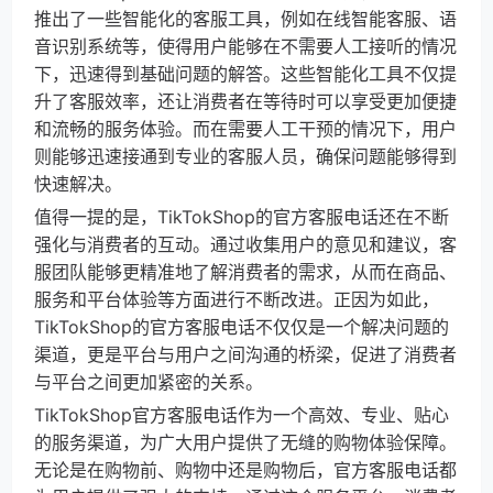
推出了一些智能化的客服工具，例如在线智能客服、语
音识别系统等，使得用户能够在不需要人工接听的情况
下，迅速得到基础问题的解答。这些智能化工具不仅提
升了客服效率，还让消费者在等待时可以享受更加便捷
和流畅的服务体验。而在需要人工干预的情况下，用户
则能够迅速接通到专业的客服人员，确保问题能够得到
快速解决。
值得一提的是，TikTokShop的官方客服电话还在不断
强化与消费者的互动。通过收集用户的意见和建议，客
服团队能够更精准地了解消费者的需求，从而在商品、
服务和平台体验等方面进行不断改进。正因为如此，
TikTokShop的官方客服电话不仅仅是一个解决问题的
渠道，更是平台与用户之间沟通的桥梁，促进了消费者
与平台之间更加紧密的关系。
TikTokShop官方客服电话作为一个高效、专业、贴心
的服务渠道，为广大用户提供了无缝的购物体验保障。
无论是在购物前、购物中还是购物后，官方客服电话都