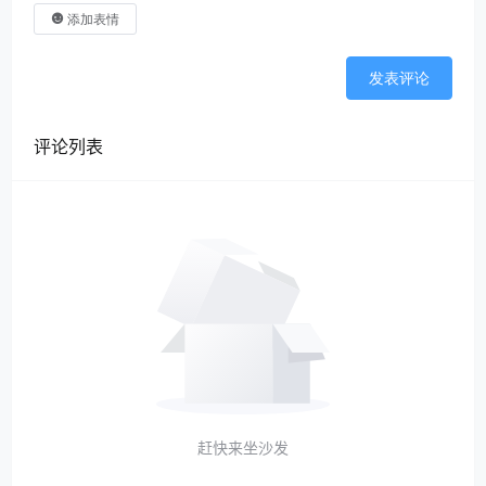
添加表情
发表评论
评论列表
赶快来坐沙发