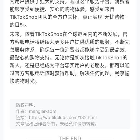
为用户提供了强大的支持。通过这个服务平台，消费者
能够享受到便捷、安心的购物体验，感受到来自
TikTokShop团队的全方位关怀，真正实现“无忧购物”
的目标。
未来，随着TikTokShop在全球范围内的不断发展，官
方客服电话将继续为更多用户提供优质的服务，不断完
善服务体系，确保每一位消费者都能够享受到最高效、
最贴心的购物支持。无论你是初次接触TikTokShop的
新人，还是已经成为平台忠实用户的老朋友，都可以通
过官方客服电话随时获得帮助，解决任何问题，畅享愉
快购物时光。
版权声明：
作者：menglar-adm
链接：https://wp.tikclubs.com/132.html
文章版权归作者所有，未经允许请勿转载。
THE END