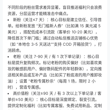
不同阶段的粉丝需求差异显著，盲目推送福利只会浪费
资源，分层运营才能精准击中痛点。
新粉（关注≤7 天）：核心目标是建立信任、引导首
单。给新粉发放 “无门槛新人券”（比如满 15 美元减 5
美元），搭配低成本引流款（客单价 10-20 美元），
降低首次下单门槛；通过自动私信推送店铺核心优势
（如 “本地仓 3-5 天送达”“支持 COD 开箱验货”），打
消顾虑。
老粉（关注 7-90 天 / 有 1 次下单记录）：核心目
标是提升复购频次。标记老粉的购买偏好（比如喜欢美
妆的敏感肌用户、偏好数码配件的年轻群体），定向推
送相关新品或互补产品（比如买了粉底液的用户推卸妆
油）；设置 “老粉专属秒杀”（每周 1 场，限时 2 小
时），营造专属感。
高价值粉（关注≥90 天 / 有 3 次以上下单记录 / 客
单价≥50 美元）：核心目标是深度绑定、裂变引流。
提供定制化福利（比如专属客服、免费试用新品、定制