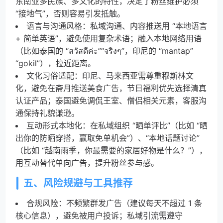
东南亚多民族、多文化的特性，决定了粉丝维护必须
“接地气”，否则容易引发抵触。
语言与沟通风格：私域沟通、内容推送用 “本地语言
+ 简单英语”，避免使用复杂术语；融入本地网络用语
（比如泰国的 “สวัสดีค่ะ”“จริงๆ”，印尼的 “mantap”
“gokil”），拉近距离。
文化习俗适配：印尼、马来西亚需尊重穆斯林文
化，避免在斋月推送美食广告，节日福利优先选择清真
认证产品；泰国避免调侃王室、僧侣相关元素，客服沟
通保持礼貌谦逊。
互动形式本地化：在私域组织 “晒单评比”（比如 “晒
出你的防晒穿搭，赢取免单机会”）、“本地话题讨论”
（比如 “越南雨季，你最需要的家居好物是什么？”），
用互动替代单向广告，提升粉丝参与感。
五、风险规避与工具推荐
合规风险：不频繁群发广告（建议每天不超过 1 条
核心信息），避免被用户投诉；私域引流需遵守