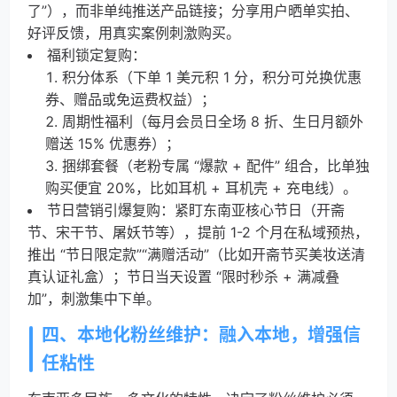
了”），而非单纯推送产品链接；分享用户晒单实拍、
好评反馈，用真实案例刺激购买。
福利锁定复购：
积分体系（下单 1 美元积 1 分，积分可兑换优惠
券、赠品或免运费权益）；
周期性福利（每月会员日全场 8 折、生日月额外
赠送 15% 优惠券）；
捆绑套餐（老粉专属 “爆款 + 配件” 组合，比单独
购买便宜 20%，比如耳机 + 耳机壳 + 充电线）。
节日营销引爆复购：紧盯东南亚核心节日（开斋
节、宋干节、屠妖节等），提前 1-2 个月在私域预热，
推出 “节日限定款”“满赠活动”（比如开斋节买美妆送清
真认证礼盒）；节日当天设置 “限时秒杀 + 满减叠
加”，刺激集中下单。
四、本地化粉丝维护：融入本地，增强信
任粘性