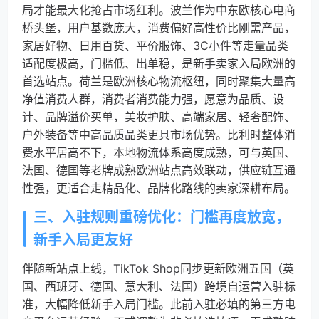
局才能最大化抢占市场红利。波兰作为中东欧核心电商
桥头堡，用户基数庞大，消费偏好高性价比刚需产品，
家居好物、日用百货、平价服饰、3C小件等走量品类
适配度极高，门槛低、出单稳，是新手卖家入局欧洲的
首选站点。荷兰是欧洲核心物流枢纽，同时聚集大量高
净值消费人群，消费者消费能力强，愿意为品质、设
计、品牌溢价买单，美妆护肤、高端家居、轻奢配饰、
户外装备等中高品质品类更具市场优势。比利时整体消
费水平居高不下，本地物流体系高度成熟，可与英国、
法国、德国等老牌成熟欧洲站点高效联动，供应链互通
性强，更适合走精品化、品牌化路线的卖家深耕布局。
三、入驻规则重磅优化：门槛再度放宽，
新手入局更友好
伴随新站点上线，TikTok Shop同步更新欧洲五国（英
国、西班牙、德国、意大利、法国）跨境自运营入驻标
准，大幅降低新手入局门槛。此前入驻必填的第三方电