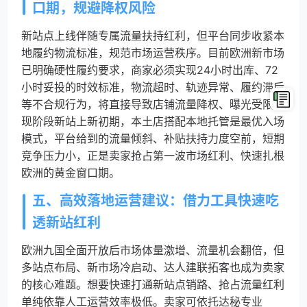
口期，规避降权风险
新站点上线伴随专属流量扶持红利，但平台同步收紧本
地履约物流标准，规范市场运营秩序。目前欧洲新市场
已明确硬性履约要求，商家必须实现24小时出库、72
小时妥投的时效标准，物流超时、轨迹异常、履约滞后
等不合规行为，将直接导致店铺流量降权、曝光受限。
现阶段新站上新初期，本土店搭配本地托管是最优入场
模式，平台给到的流量倾斜、补贴扶持力度空前，短期
竞争压力小，正是卖家抢占第一波市场红利、快速扎根
欧洲的黄金窗口期。
五、高效落地运营建议：借力工具快速吃
透新站红利
欧洲九国全面开放后市场体量激增、流量机会翻倍，但
多站点布局、新市场冷启动、达人建联拓客也成为卖家
的核心难题。想要快速打通新站点销路、抢占流量红利
单纯依靠人工运营效率极低。卖家可依托达秘专业