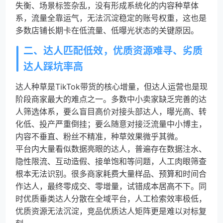
失衡、场景标签杂乱，没有形成系统化的内容种草体
系，流量全靠运气，无法沉淀稳定的账号权重，这也是
多数店铺长期卡在低流量、低曝光状态的关键原因。
二、达人匹配低效，优质资源难寻、劣质
达人踩坑率高
达人种草是TikTok带货的核心增量，但达人运营也是现
阶段商家最大的难点之一。多数中小卖家缺乏完善的达
人筛选体系，要么盲目高价对接头部达人，曝光高、转
化低、投产严重倒挂；要么随意对接泛流量中小博主，
内容不垂直、粉丝不精准，种草效果微乎其微。
平台内大量看似数据亮眼的达人，普遍存在数据注水、
隐性限流、互动造假、接单饱和等问题，人工肉眼筛查
根本无法识别。很多商家耗费大量样品、预算和时间合
作达人，最终零成交、零增量，试错成本居高不下。同
时优质垂类达人分散在全域平台，人工检索效率极低，
优质资源无法沉淀，竞品优质达人矩阵更是难以对标复