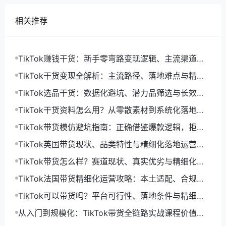
相关推荐
TikTok赚钱干货：新手零弯路变现逻辑、主流渠道与
精细化落地打法
TikTok干货变现全解析：主流路径、落地难点与精细
化增收打法
TikTok选品干货：数据化避坑、潜力品筛选与长效盈
利选品体系
TikTok干货资料怎么用？从零散素材到系统化落地运
营指南
TikTok带货模仿避坑指南：正确借鉴爆款逻辑，拒绝
低效搬运限流
TikTok英国带货现状、品类特性与精细化落地运营指
南
TikTok带货怎么样？赛道现状、真实优劣与精细化运
营落地解析
TikTok法国带货精细化运营攻略：本土适配、合规落
地与长效起量打法
TikTok可以带货吗？平台可行性、落地条件与精细化
运营解法
从入门到规模化：TikTok带货全链路实战课程价值与
落地体系解析