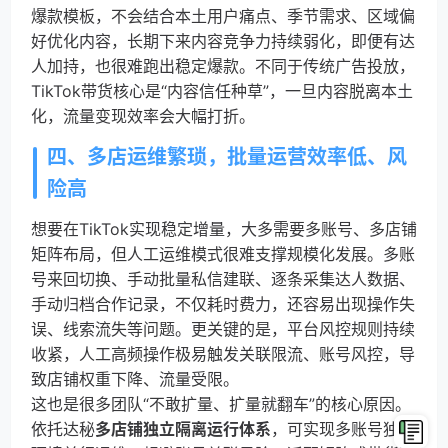
爆款模板，不会结合本土用户痛点、季节需求、区域偏
好优化内容，长期下来内容竞争力持续弱化，即便有达
人加持，也很难跑出稳定爆款。不同于传统广告投放，
TikTok带货核心是“内容信任种草”，一旦内容脱离本土
化，流量变现效率会大幅打折。
四、多店运维繁琐，批量运营效率低、风
险高
想要在TikTok实现稳定增量，大多需要多账号、多店铺
矩阵布局，但人工运维模式很难支撑规模化发展。多账
号来回切换、手动批量私信建联、逐条采集达人数据、
手动归档合作记录，不仅耗时费力，还容易出现操作失
误、线索流失等问题。更关键的是，平台风控规则持续
收紧，人工高频操作极易触发关联限流、账号风控，导
致店铺权重下降、流量受限。
这也是很多团队“不敢扩量、扩量就翻车”的核心原因。
依托达秘
多店铺独立隔离运行体系
，可实现多账号独立