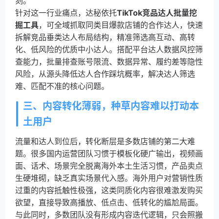
刻。
针对这一行业痛点，达秘依托
TikTok竞品达人批量挖
掘工具
，可全域抓取同类目爆款店铺的合作达人，快速
拆解竞品垂类达人布局结构，精准筛选高互动、高转
化、低风险的优质中小达人。搭配平台达人数据风控筛
查能力，批量排查账号限流、数据异常、履约差等隐性
风险，从源头降低达人合作踩坑概率，解决达人筛选
难、匹配不准的核心问题。
三、内容转化薄弱，种草内容难以打动本
土用户
流量和达人到位后，转化断层是多数店铺的第二大难
题。很多国内运营团队习惯于模板化硬广输出，视频画
面、话术、场景完全脱离海外本土生活习惯，产品卖点
生硬堆砌，缺乏真实场景代入感。海外用户对营销性质
过重的内容抵触性极强，这类同质化内容很难激发购买
欲望，直接导致高播放、低点击、低转化的尴尬局面。
与此同时，多数团队没有形成内容迭代逻辑，只会照搬