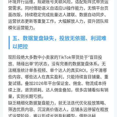
环境并行运维，规避账号关联风险，适配矩阵式带货运
营需求。同时借助语义自适应UI操作能力，无惧平台页
面改版，持续稳定完成批量达人建联、数据自动同步、
运营状态更新等重复工作，大幅解放人力，提升团队规
模化运营能力。
五、数据复盘缺失，投放无依据、利润难
以把控
现阶段绝大多数中小卖家的TikTok带货处于“盲目投
放、随缘出单”的状态，没有完善的数据复盘体系。无
法精准统计单条视频、单个达人的真实ROI，分不清哪
些内容、哪些达人在真实盈利，只能持续盲目铺量、重
复试错。叠加2026年平台保证金、佣金、物流成本持
续上涨，退货损耗、达人佣金叠加，很多店铺看似有销
量，实则长期亏损。
缺乏精细化数据复盘能力，就无法迭代优化投放策略、
筛选优质内容、沉淀高价值达人，店铺永远停留在粗放
式运营阶段，难以形成长效盈利模型。借助达秘