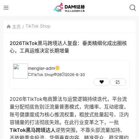
TikTok Shop
主页
2026TikTok黑马跨境达人复盘：垂类精细化成出圈核
心，工具运维决定长期增量
menglar-adm
TikTok Shop
26
2026-6-30
2026年TikTok电商算法与运营逻辑持续迭代，平台流
量分配彻底告别泛流量普惠模式，完播率、互动密度、
账号健康度成为核心推流权重，粗放式批量起号、泛内
容铺量的打法彻底失效。在此行业变革之下，一批
TikTok黑马跨境达人
逆势突围，不靠头部流量加持、
不依赖重金投流，凭借垂直内容、精准受众、稳定履约