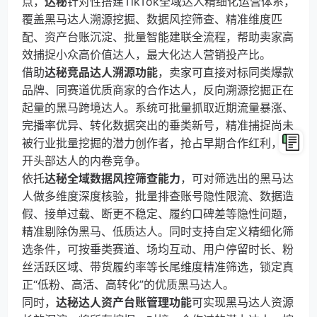
点，
达秘
针对性搭建TikTok全域达人精细化运营体系，
覆盖黑马达人溯源挖掘、数据风控筛查、精准维度匹
配、资产台账沉淀、批量智能建联全流程，帮助卖家高
效捕捉小众高价值达人，最大化达人营销投产比。
借助
达秘竞品达人溯源功能
，卖家可直接对标同类爆款
品牌、同赛道优质商家的合作达人，反向溯源挖掘正在
起量的黑马跨境达人。系统可批量抓取近期流量暴涨、
完播率优异、转化数据突出的垂类新号，精准捕捉尚未
被行业批量挖掘的潜力创作者，抢占早期合作红利，避
开头部达人的内卷竞争。
依托
达秘全域数据风控筛查能力
，可对筛选出的黑马达
人做多维度深度核验，批量排查账号隐性限流、数据造
假、接单过载、断更不稳定、履约口碑差等隐性问题，
精准剔除伪黑马、低质达人。同时支持自定义精细化筛
选条件，可按垂类赛道、场均互动、用户停留时长、粉
丝活跃区域、带货履约率等长尾维度精准筛选，锁定真
正“低粉、高活、高转化”的优质黑马达人。
同时，
达秘达人资产台账管理功能
可实现黑马达人资源