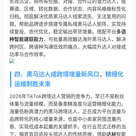
长效沉淀，将所有挖掘、对接、合作过的潜力达人，按
赛道、区域、转化数据、合作状态、内容风格做标签化
归档。彻底解决优质黑马达人线索流失、无法复用的问
题，帮助品牌逐步搭建专属私域黑马达人矩阵，实现持
续复投、迭代优化，稳定输出带货增量。搭配平台
多语
种智能建联能力
，可批量高效触达海外黑马达人，解决
跨时区、跨语种沟通低效的痛点，大幅提升达人对接成
功率与合作效率。
四、黑马达人成跨境增量新风口，精细化
运维制胜未来
2026年TikTok跨境达人营销的竞争力，早已不是粉丝
体量与流量规模，而是垂类精准度与运营精细化能力。
海量低粉高潜力的黑马跨境达人，正在成为平台流量与
品牌转化的核心增量来源，也是中小卖家突围流量内
卷、实现低成本起量的关键抓手。在行业范式迁移的当
下，摒弃盲目追投头部达人的传统思维，借助
达秘
智能