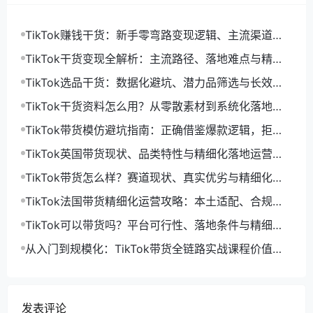
TikTok赚钱干货：新手零弯路变现逻辑、主流渠道与
精细化落地打法
TikTok干货变现全解析：主流路径、落地难点与精细
化增收打法
TikTok选品干货：数据化避坑、潜力品筛选与长效盈
利选品体系
TikTok干货资料怎么用？从零散素材到系统化落地运
营指南
TikTok带货模仿避坑指南：正确借鉴爆款逻辑，拒绝
低效搬运限流
TikTok英国带货现状、品类特性与精细化落地运营指
南
TikTok带货怎么样？赛道现状、真实优劣与精细化运
营落地解析
TikTok法国带货精细化运营攻略：本土适配、合规落
地与长效起量打法
TikTok可以带货吗？平台可行性、落地条件与精细化
运营解法
从入门到规模化：TikTok带货全链路实战课程价值与
落地体系解析
发表评论