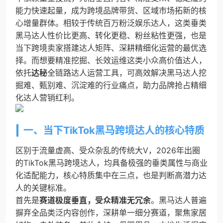
能力快速起量，成为跨境品牌带货、区域市场拓新的核
心增量群体。相较于传统百万粉泛娱乐达人，这类垂类
黑马达人性价比更高、转化更稳、粉丝粘性更强，也是
当下跨境卖家搭建达人矩阵、深耕精细化运营的最优选
择。而想要精准挖掘、长效运维这类小众高价值达人，
依托
达秘
全链路达人运营工具，可高效解决黑马达人挖
掘难、甄别难、沉淀难的行业痛点，助力品牌抢占精细
化达人营销红利。
一、当下TikTok黑马跨境达人的核心特质
区别于流量虚高、受众杂乱的传统大V，2026年出圈
的TikTok黑马跨境达人，均具备极强的垂类属性与商业
化适配能力，核心特质集中在三点，也是判断高潜力达
人的关键标准。
首先是
赛道极度垂直，受众精准无冗余
。黑马达人普遍
摒弃全品类泛内容创作，深耕单一细分赛道，聚焦家居