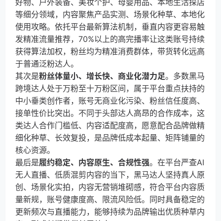
好物、户外装备、美妆个护、母婴用品、本地生活探店
等细分领域，内容聚焦产品实测、场景化种草、本地化
使用攻略。依托平台最新算法机制，垂直内容更容易触
发精准流量推荐，70%以上的高完播率让这类账号持续
获得算法加权，粉丝均为精准消费群体，带货转化远高
于普通泛粉达人。
其次是
粉丝体量小、增长快、商业化潜力足
。多数黑马
跨境达人处于万粉至十万粉区间，属于平台重点扶持的
中小垂类创作者，账号无商业化污染、粉丝信任度高、
接单性价比突出。不同于头部达人高昂的合作成本，这
类达人合作门槛低、内容适配度高，愿意配合品牌做精
细化种草、长效复投，是品牌低成本起量、矩阵铺量的
核心资源。
最后是
履约稳定、内容原生、合规性强
。在平台严查AI
无人直播、低质混剪内容的当下，黑马达人坚持真人原
创、场景化实拍，内容无营销堆砌感，符合平台内容质
量新规，账号健康度高、限流风险低。同时具备稳定的
更新频次与直播能力，能够持续为品牌输出优质种草内