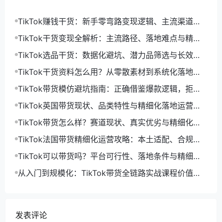
TikTok赚钱干货：新手零弯路变现逻辑、主流渠道与
精细化落地打法
TikTok干货变现全解析：主流路径、落地难点与精细
化增收打法
TikTok选品干货：数据化避坑、潜力品筛选与长效盈
利选品体系
TikTok干货资料怎么用？从零散素材到系统化落地运
营指南
TikTok带货模仿避坑指南：正确借鉴爆款逻辑，拒绝
低效搬运限流
TikTok英国带货现状、品类特性与精细化落地运营指
南
TikTok带货怎么样？赛道现状、真实优劣与精细化运
营落地解析
TikTok法国带货精细化运营攻略：本土适配、合规落
地与长效起量打法
TikTok可以带货吗？平台可行性、落地条件与精细化
运营解法
从入门到规模化：TikTok带货全链路实战课程价值与
落地体系解析
发表评论