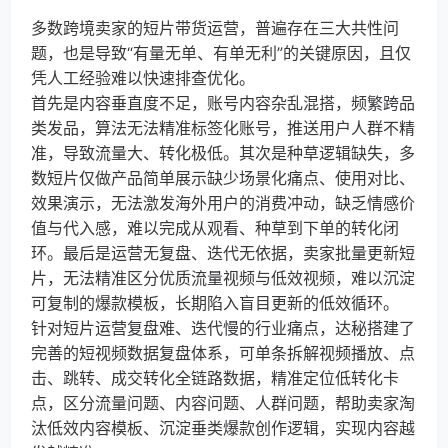
多数跨境卖家的短片带货运营，普遍存在三大共性问
题，也是导致“有量无单、有单无利”的关键原因，且仅
凭人工经验难以快速排查优化。
首先是内容垂直度不足，账号内容杂乱混搭，频繁跨品
类发品，算法无法精准标签化账号，推送用户人群不精
准，导致流量大、转化极低。其次是种草逻辑缺失，多
数短片仅做产品简单展示缺少场景化痛点、使用对比、
效果演示，无法激发海外用户的消费冲动，缺乏情感价
值与代入感，难以完成从观看、种草到下单的转化闭
环。最后是运营无复盘、迭代无依据，卖家批量更新短
片，无法精准区分优质流量视频与低效视频，难以沉淀
可复制的爆款模板，长期陷入盲目更新的低效循环。
针对短片运营复盘难、迭代慢的行业痛点，达秘搭建了
完善的短视频数据复盘体系，可单条拆解视频播放、点
击、跳转、成交转化全链路数据，精准定位低转化卡
点，区分流量问题、内容问题、人群问题，帮助卖家淘
汰低效内容模板、沉淀垂类爆款创作逻辑，实现内容越