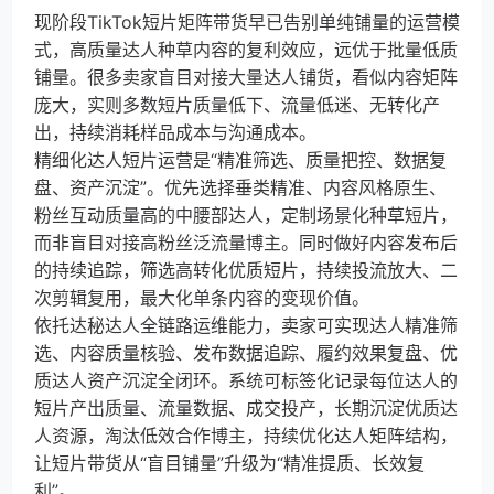
现阶段TikTok短片矩阵带货早已告别单纯铺量的运营模
式，高质量达人种草内容的复利效应，远优于批量低质
铺量。很多卖家盲目对接大量达人铺货，看似内容矩阵
庞大，实则多数短片质量低下、流量低迷、无转化产
出，持续消耗样品成本与沟通成本。
精细化达人短片运营是“精准筛选、质量把控、数据复
盘、资产沉淀”。优先选择垂类精准、内容风格原生、
粉丝互动质量高的中腰部达人，定制场景化种草短片，
而非盲目对接高粉丝泛流量博主。同时做好内容发布后
的持续追踪，筛选高转化优质短片，持续投流放大、二
次剪辑复用，最大化单条内容的变现价值。
依托达秘达人全链路运维能力，卖家可实现达人精准筛
选、内容质量核验、发布数据追踪、履约效果复盘、优
质达人资产沉淀全闭环。系统可标签化记录每位达人的
短片产出质量、流量数据、成交投产，长期沉淀优质达
人资源，淘汰低效合作博主，持续优化达人矩阵结构，
让短片带货从“盲目铺量”升级为“精准提质、长效复
利”。