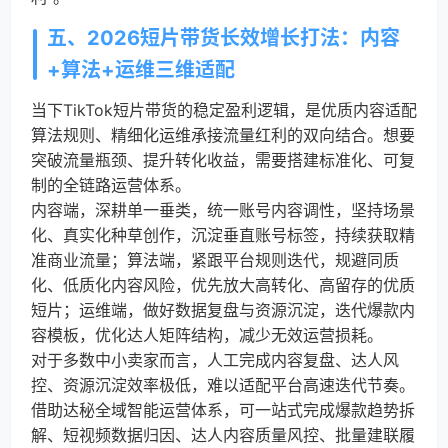
五、2026短片带货长效增长打法：内容
+算法+运维三维适配
当下TikTok短片带货的稳定盈利逻辑，是优质内容适配
算法规则、精细化运维承接流量红利的双向结合。想要
突破流量瓶颈、提升转化收益，需要搭建标准化、可复
制的全链路运营体系。
内容端，深耕单一垂类，统一账号内容调性，坚持场景
化、真实化种草创作，沉淀垂直账号标签，持续获取精
准商业流量；算法端，紧跟平台规则迭代，规避同质
化、低质化内容风险，优先放大高转化、高留存的优质
短片；运维端，做好数据复盘与资源沉淀，迭代爆款内
容模板，优化达人矩阵结构，减少无效运营损耗。
对于多数中小卖家而言，人工完成内容复盘、达人风
控、资源沉淀效率极低，难以适配平台高速迭代节奏。
借助达秘全域智能运营体系，可一站式完成爆款趋势拆
解、短视频数据归因、达人内容质量风控、批量建联履