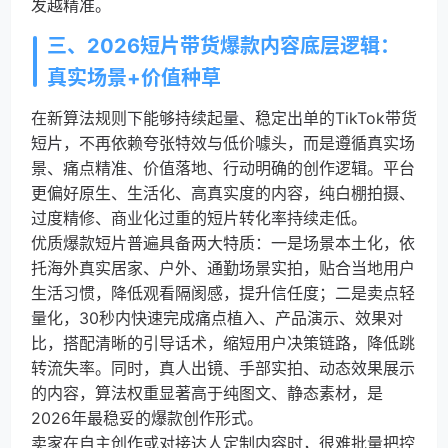
发越精准。
三、2026短片带货爆款内容底层逻辑：
真实场景+价值种草
在新算法规则下能够持续起量、稳定出单的TikTok带货
短片，不再依赖夸张特效与低价噱头，而是遵循真实场
景、痛点精准、价值落地、行动明确的创作逻辑。平台
更偏好原生、生活化、高真实度的内容，纯白棚拍摄、
过度精修、商业化过重的短片转化率持续走低。
优质爆款短片普遍具备两大特质：一是场景本土化，依
托海外真实居家、户外、通勤场景实拍，贴合当地用户
生活习惯，降低观看隔阂感，提升信任度；二是卖点轻
量化，30秒内快速完成痛点植入、产品演示、效果对
比，搭配清晰的引导话术，缩短用户决策链路，降低跳
转流失率。同时，真人出镜、手部实拍、动态效果展示
的内容，算法权重显著高于纯图文、静态素材，是
2026年最稳妥的爆款创作形式。
卖家在自主创作或对接达人定制内容时，很难批量把控