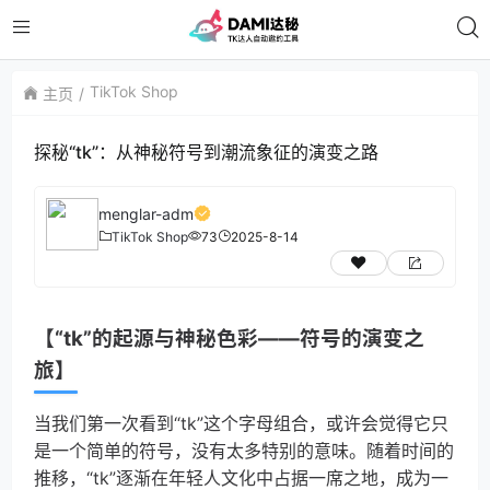
TikTok Shop
主页
探秘“tk”：从神秘符号到潮流象征的演变之路
menglar-adm
TikTok Shop
73
2025-8-14
【“tk”的起源与神秘色彩——符号的演变之
旅】
当我们第一次看到“tk”这个字母组合，或许会觉得它只
是一个简单的符号，没有太多特别的意味。随着时间的
推移，“tk”逐渐在年轻人文化中占据一席之地，成为一