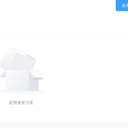
发
赶快来坐沙发