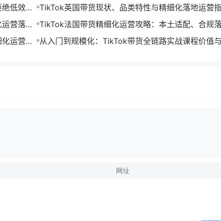
拒绝低效搬
TikTok英国带货现状、品类特性与精细化落地运营
化运营落地
TikTok法国带货精细化运营攻略：本土适配、合规
效起量打法
细化运营解
从入门到规模化：TikTok带货全链路实战课程价值
系解析