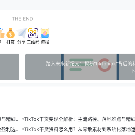
THE END
0
打赏
分享
二维码
海报
踏入未来新纪元：揭秘“tiktbniok”背后
下
道与精细化
TikTok干货变现全解析：主流路径、落地难点与精
打法
效盈利选品
TikTok干货资料怎么用？从零散素材到系统化落地