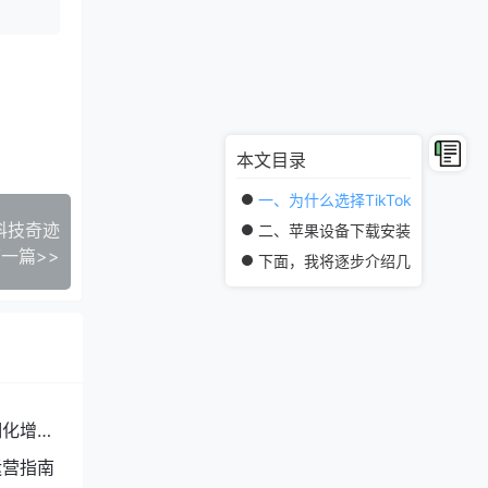
本文目录
一、为什么选择TikTok国际版？
的科技奇迹
二、苹果设备下载安装的难点在哪
一篇>>
下面，我将逐步介绍几种常用且安
细化增收
运营指南