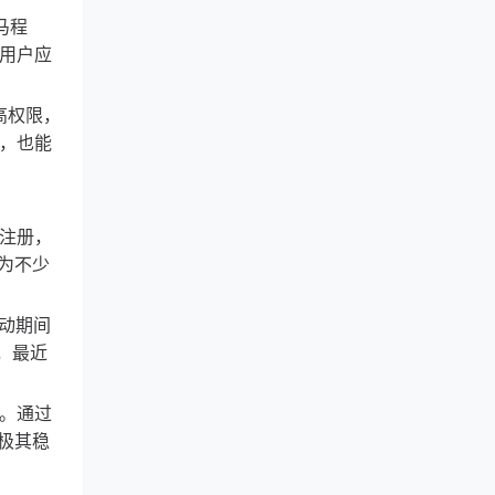
马程
k用户应
高权限，
程，也能
经注册，
为不少
活动期间
，最近
节。通过
极其稳