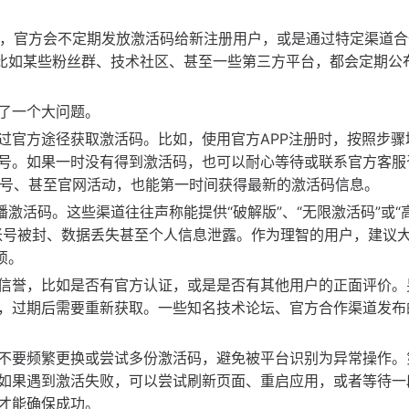
其实，官方会不定期发放激活码给新注册用户，或是通过特定渠道
，比如某些粉丝群、技术社区、甚至一些第三方平台，都会定期公
了一个大问题。
过官方途径获取激活码。比如，使用官方APP注册时，按照步骤
号。如果一时没有得到激活码，也可以耐心等待或联系官方客服
公众号、甚至官网活动，也能第一时间获得最新的激活码信息。
激活码。这些渠道往往声称能提供“破解版”、“无限激活码”或“
账号被封、数据丢失甚至个人信息泄露。作为理智的用户，建议
烦。
信誉，比如是否有官方认证，或是是否有其他用户的正面评价。
，过期后需要重新获取。一些知名技术论坛、官方合作渠道发布
不要频繁更换或尝试多份激活码，避免被平台识别为异常操作。
如果遇到激活失败，可以尝试刷新页面、重启应用，或者等待一
才能确保成功。