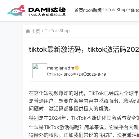
TikTok Shop
首页
noon跨境
ti
TikTok Shop
主页
tiktok最新激活码，tiktok激活码20
menglar-adm
TikTok Shop
724
2025-8-19
在这个短视频爆炸的时代，TikTok已经成为全
是普通用户，想要在海量内容中脱颖而出，激活码
问题时，激活码都能提供极大的帮助。
特别是在2024年，TikTok不断优化其激活与
什么是TikTok激活码呢？简单来说，它是平台
得额外的权限。正如我们常说的“钥匙”，没有激