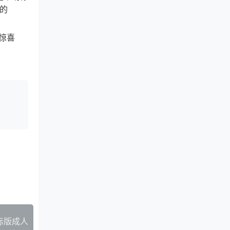
的
惊喜
国际版成人