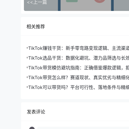
<<上一篇
相关推荐
TikTok赚钱干货：新手零弯路变现逻辑、主流渠
落地打法
TikTok选品干货：数据化避坑、潜力品筛选与长
体系
TikTok带货模仿避坑指南：正确借鉴爆款逻辑，
运限流
TikTok带货怎么样？赛道现状、真实优劣与精细
解析
TikTok可以带货吗？平台可行性、落地条件与精
法
发表评论