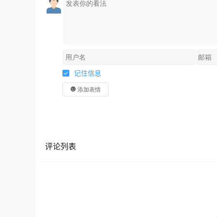
记住信息
添加表情
评论列表