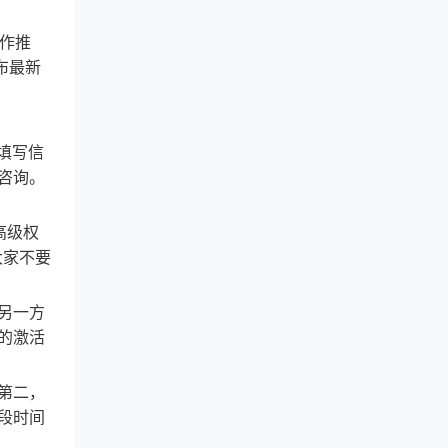
合作推
布最新
填写信
咨询。
高级权
大家不要
另一方
的激活
第二，
段时间