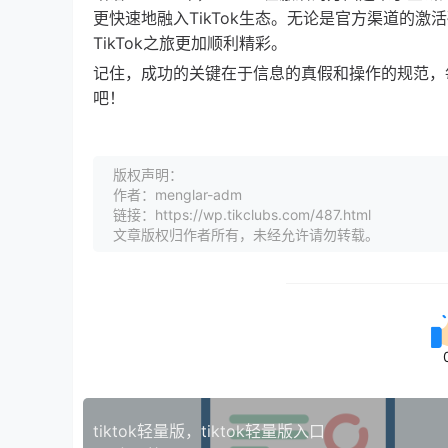
更快速地融入TikTok生态。无论是官方渠道的
TikTok之旅更加顺利精彩。
记住，成功的关键在于信息的真假和操作的规范，
吧！
版权声明：
作者：menglar-adm
链接：https://wp.tikclubs.com/487.html
文章版权归作者所有，未经允许请勿转载。
tiktok轻量版，tiktok轻量版入口