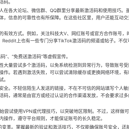
活码。
人在各大论坛、微信群、QQ群里分享最新激活码和使用技巧。
体，信息的可靠性也有所保障。在这些社区里，用户还能互动交
的有效方式。例如，关注科技大V、网红账号或官方合作账号，
am、Reddit上也有一些专门分享TikTok激活码的频道或帖子。不
码”、“免费送激活码”等虚假宣传。
性大量尝试多个激活码，以免系统检测到异常行为，导致账号受
操作。若遇到激活失败，可以尝试清除缓存或更换网络环境，有
试。
安全。不轻信陌生人发送的链接，不在不可信的网站填写个人敏
活码，通常是由官方或经过认证的合作渠道发放，不会要求过多
户开始尝试使用VPN或代理技巧，以突破地区限制。不过，这样做
内操作，遵守平台规则，才能保证账号的长久稳定。
了全新的变革。掌握最新的验证和激活技巧，不仅能确保账号安全，还