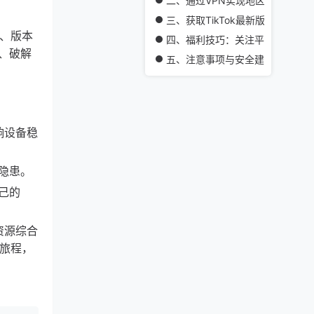
二、通过VPN实现地区解锁
三、获取TikTok最新版本的途径
息、版本
四、福利技巧：关注平台官方账号
、破解
五、注意事项与安全建议
响设备稳
隐患。
己的
资源综合
索旅程，