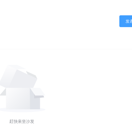
发
赶快来坐沙发