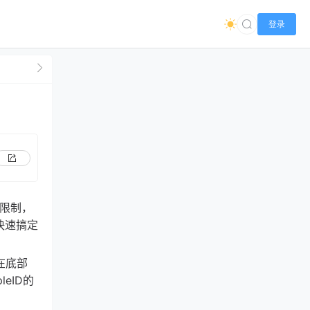
登录
区限制，
快速搞定
，在底部
eID的