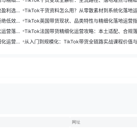
道与精细化
TikTok干货变现全解析：主流路径、落地难点与精
打法
效盈利选品
TikTok干货资料怎么用？从零散素材到系统化落地
拒绝低效搬
TikTok英国带货现状、品类特性与精细化落地运营
化运营落地
TikTok法国带货精细化运营攻略：本土适配、合规
效起量打法
细化运营解
从入门到规模化：TikTok带货全链路实战课程价值
系解析