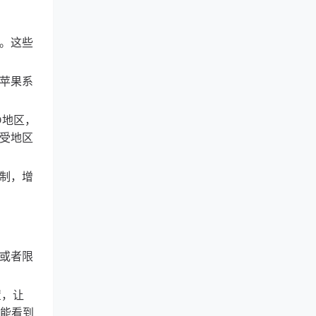
坛。这些
持苹果系
D地区，
再受地区
限制，增
少或者限
置，让
就能看到