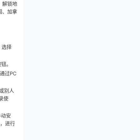
，解锁地
美国、加拿
”，选择
按钮。
通过PC
或别人
录使
手动安
入，进行