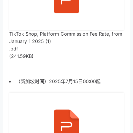
TikTok Shop, Platform Commission Fee Rate, from
January 1 2025 (1)
.pdf
(241.59KB)
（新加坡时间）202
5
年
7
月
1
5
日
00:0
0
起