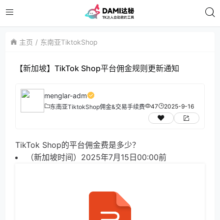
主页
东南亚TiktokShop
【新加坡】TikTok Shop平台佣金规则更新通知
menglar-adm
47
2025-9-16
东南亚TiktokShop
佣金&交易手续费
TikTok Sho
p
的平台佣金费是多少？
（新加坡时间）202
5
年
7
月
1
5
日
00:0
0
前