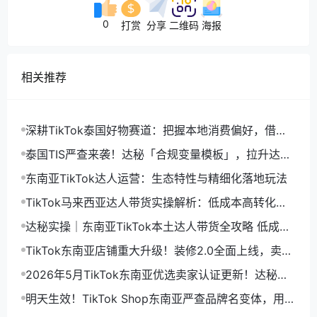
0
打赏
分享
二维码
海报
相关推荐
深耕TikTok泰国好物赛道：把握本地消费偏好，借力
达人营销高效打爆单品
泰国TIS严查来袭！达秘「合规变量模板」，拉升达人
建联有效转化率
东南亚TikTok达人运营：生态特性与精细化落地玩法
TikTok马来西亚达人带货实操解析：低成本高转化赛
道，如何精准落地长效增量
达秘实操｜东南亚TikTok本土达人带货全攻略 低成本
高效起量
TikTok东南亚店铺重大升级！装修2.0全面上线，卖家
依托达秘高效提转化
2026年5月TikTok东南亚优选卖家认证更新！达秘工
具助力商家轻松达标拿流量红利
明天生效！TikTok Shop东南亚严查品牌名变体，用
“Nik3”写Nike直接封店