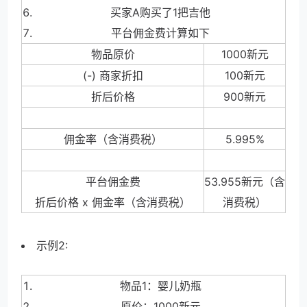
买
家
A
购买
了
1
把吉他
平台佣金费计算如下
物品原价
100
0
新元
(-) 商家折扣
10
0
新元
折后价格
90
0
新元
佣金率（含消费税）
5.995%
平台佣金费
53.95
5
新元（含
折后价格 x 佣金率（含消费税）
消费税）
示
例
2:
物
品
1：婴儿奶瓶
原价：100
0
新元