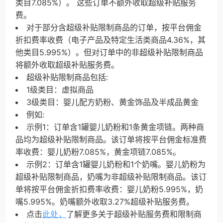
类
目
7.085%）。 这些订单不额外收取超级补贴服务
费。
对于部分含超级补贴限制商品的订单，按平台佣金
折扣费率收费（电子产品及特定生活类商
品
4.36%，其
他类
目
5.995%）。但对订单中的非超级补贴限制商品
将额外收取超级补贴服务费。
超级补贴限制商品包括:
1
级类目：虚拟商品
3
级类目：婴儿配方奶粉、黄金饰品及半成品黄金
例如:
示
例
1：订单
含
1
罐婴儿奶粉
和
1
条黄金项链。两种商
品均为超级补贴限制商品。该订单将按平台佣金标准费
率收费：婴儿奶
粉
7.085%，黄金项
链
7.085%。
示
例
2：订单
含
1
罐婴儿奶粉
和
1
个奶嘴。婴儿奶粉为
超级补贴限制商品，奶嘴为非超级补贴限制商品。该订
单将按平台佣金折扣费率收费：婴儿奶
粉
5.995%，奶
嘴
5.995%。奶嘴额外收
取
3.27%超级补贴服务费。
点击
此处
，
了解更多关于超级补贴服务费和限制商