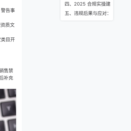
四、2025 合规实操建议：避开
、警告事
五、违规后果与应对：及时止损
理资质文
宝类目开
销售禁
后补充