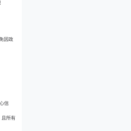
规
免因政
心信
，且所有