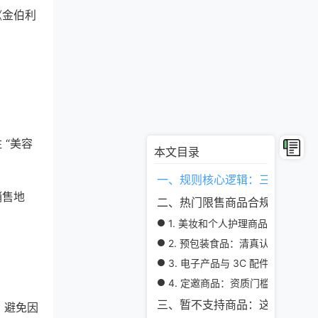
《金伯利
“美容
本文目录
一、规则核心逻辑：三类商品边
销售地
二、热门限售商品合规要点（附
1. 美妆和个人护理商品：资质文
2. 预包装食品：清真认证 + 保质
3. 电子产品与 3C 配件：认证 +
4. 定邀商品：资质门槛 + 区域差
三、暂不支持商品：这些类目绝
，避免因