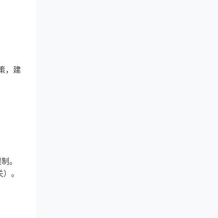
策，建
限制。
关）。