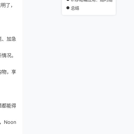
洁明了，
总结
送、加急
新情况。
购物，享
题都能得
Noon