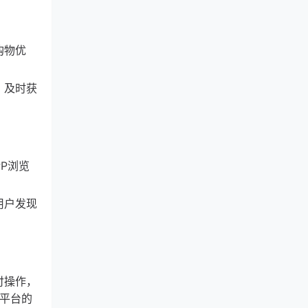
购物优
，及时获
PP浏览
用户发现
付操作，
n平台的