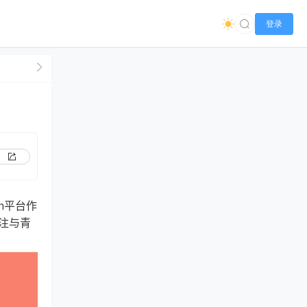
登录
n平台作
注与青