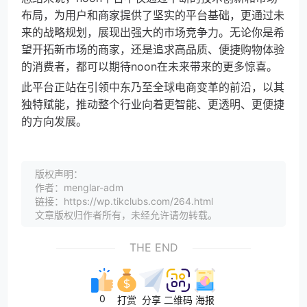
布局，为用户和商家提供了坚实的平台基础，更通过未
来的战略规划，展现出强大的市场竞争力。无论你是希
望开拓新市场的商家，还是追求高品质、便捷购物体验
的消费者，都可以期待noon在未来带来的更多惊喜。
此平台正站在引领中东乃至全球电商变革的前沿，以其
独特赋能，推动整个行业向着更智能、更透明、更便捷
的方向发展。
版权声明：
作者：menglar-adm
链接：https://wp.tikclubs.com/264.html
文章版权归作者所有，未经允许请勿转载。
THE END
0
打赏
分享
二维码
海报