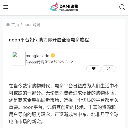
主页
noon跨境
noon平台如何助力你开启全新电商旅程
menglar-adm
33
2025-8-12
noon跨境
在当今数字购物时代，电商平台日益成为人们生活中不
可或缺的一部分。无论是消费者追求便捷的购物体验，
还是商家希望拓展新市场，选择一个优质的平台都至关
重要。noon平台，凭借其创新的技术、丰富的资源和
用户导向的服务理念，正逐渐成为中东、北非乃至全球
电商市场的新宠。