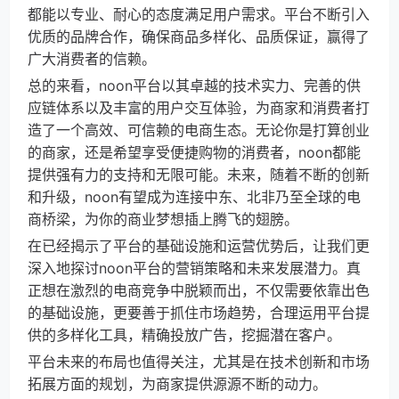
都能以专业、耐心的态度满足用户需求。平台不断引入
优质的品牌合作，确保商品多样化、品质保证，赢得了
广大消费者的信赖。
总的来看，noon平台以其卓越的技术实力、完善的供
应链体系以及丰富的用户交互体验，为商家和消费者打
造了一个高效、可信赖的电商生态。无论你是打算创业
的商家，还是希望享受便捷购物的消费者，noon都能
提供强有力的支持和无限可能。未来，随着不断的创新
和升级，noon有望成为连接中东、北非乃至全球的电
商桥梁，为你的商业梦想插上腾飞的翅膀。
在已经揭示了平台的基础设施和运营优势后，让我们更
深入地探讨noon平台的营销策略和未来发展潜力。真
正想在激烈的电商竞争中脱颖而出，不仅需要依靠出色
的基础设施，更要善于抓住市场趋势，合理运用平台提
供的多样化工具，精确投放广告，挖掘潜在客户。
平台未来的布局也值得关注，尤其是在技术创新和市场
拓展方面的规划，为商家提供源源不断的动力。