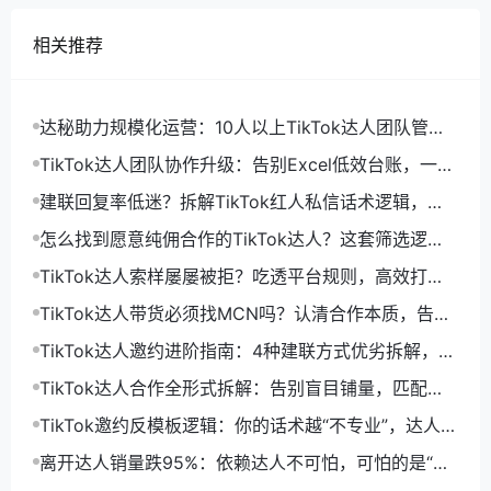
相关推荐
达秘助力规模化运营：10人以上TikTok达人团队管理
工具选型指南
TikTok达人团队协作升级：告别Excel低效台账，一套
工具搞定全链路管理
建联回复率低迷？拆解TikTok红人私信话术逻辑，告
别无效群发通病
怎么找到愿意纯佣合作的TikTok达人？这套筛选逻辑
帮你少走半年弯路
TikTok达人索样屡屡被拒？吃透平台规则，高效打通
样品合作链路
TikTok达人带货必须找MCN吗？认清合作本质，告别
资源外包依赖
TikTok达人邀约进阶指南：4种建联方式优劣拆解，高
效打通带货增量
TikTok达人合作全形式拆解：告别盲目铺量，匹配场
景才是提效关键
TikTok邀约反模板逻辑：你的话术越“不专业”，达人回
复率越高0
离开达人销量跌95%：依赖达人不可怕，可怕的是“只
有达人”