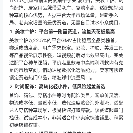
TikTok流量和销量高度集中于头部类目，美妆个护、时
尚配饰、居家用品凭借受众广、复购率高、适配短视频
种草的核心优势，占据平台大半市场体量，是新手入
局、老卖家增量的最优赛道，无需盲目试水小众类目。
美妆个护：平台第一刚需赛道，流量天花板最高
美妆个护以22.5%的平台GMV占比稳居全品类榜首，
赛道成熟度高、用户需求稳定。彩妆、护肤、美发工具
等产品视觉展示性强，短视频前后对比效果突出，完美
适配平台种草逻辑，平价走量款与中高端利润款均有充
足的市场空间。借助达秘数据化选品能力，卖家可快速
锁定赛道热门单品，精准踩中流量风口。
时尚配饰：高转化轻小件，低风险起量首选
首饰、箱包、穿搭小件等时尚配饰类目，客单价灵活、
物流成本低、退货率低，迭代速度贴合海外潮流，适配
达人穿搭种草场景，极易快速打造爆款。该赛道起量门
槛低、试错成本小，非常适合中小卖家快速铺量、积累
初始店铺权重。