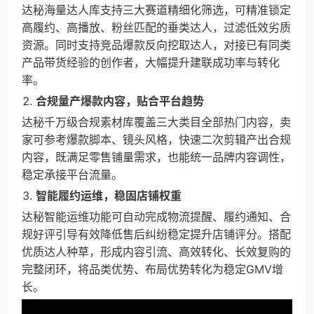
达秘海量达人库支持三大赛道精细化筛选，可精准锁定
高履约、高播放、粉丝匹配的垂类达人，过滤低效劣质
资源。同时支持竞品爆款反向挖取达人，对接已有同类
产品带货经验的创作者，大幅提升建联成功率与转化
率。
合规量产爆款内容，贴合平台趋势
达秘千万级合规素材库覆盖三大类目全部热门内容，卖
家可参考爆款脚本、镜头风格，快速二次剪辑产出合规
内容，既满足零售铺量需求，也能统一品牌内容调性，
稳定承接平台流量。
智能履约运维，稳固店铺权重
达秘智能运维功能可自动完成物流提醒、履约通知、合
规好评引导有效降低售后纠纷稳定提升店铺评分。搭配
优质达人种草，形成内容引流、高效转化、长效复购的
完整闭环，将品类优势、布局优势转化为稳定GMV增
长。