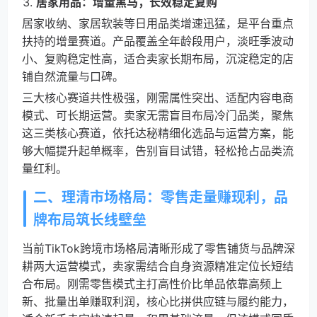
居家用品：增量黑马，长效稳定复购
居家收纳、家居软装等日用品类增速迅猛，是平台重点
扶持的增量赛道。产品覆盖全年龄段用户，淡旺季波动
小、复购稳定性高，适合卖家长期布局，沉淀稳定的店
铺自然流量与口碑。
三大核心赛道共性极强，刚需属性突出、适配内容电商
模式、可长期运营。卖家无需盲目布局冷门品类，聚焦
这三类核心赛道，依托达秘精细化选品与运营方案，能
够大幅提升起单概率，告别盲目试错，轻松抢占品类流
量红利。
二、理清市场格局：零售走量赚现利，品
牌布局筑长线壁垒
当前TikTok跨境市场格局清晰形成了零售铺货与品牌深
耕两大运营模式，卖家需结合自身资源精准定位长短结
合布局。刚需零售模式主打高性价比单品依靠高频上
新、批量出单赚取利润，核心比拼供应链与履约能力，