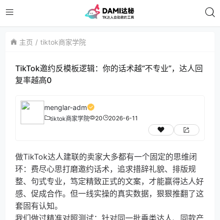
主页
tiktok商家学院
TikTok邀约反模板逻辑：你的话术越“不专业”，达人回
复率越高0
menglar-adm
20
2026-6-11
tiktok商家学院
做TikTok达人建联的卖家大多都有一个固定的思维闭
环：费尽心思打磨邀约话术，追求措辞礼貌、排版规
整、句式专业，笃定精致正式的文案，才能赢得达人好
感、促成合作。但一线实操的真实数据，狠狠推翻了这
套固有认知。
我们做过精准对照测试：针对同一批垂类达人、同款产