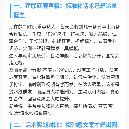
一、建联底层真相：标准化话术已是流量
壁垒
现在的TikTok垂类达人，每天会收到几十条甚至上百条
合作私信。千篇一律的“您好、打扰您、我方品牌、诚
挚合作”，工整分段、礼貌客套、措辞标准，看着专业
规范，实则一眼就是群发工具模板。
达人早就审美疲劳、自动屏蔽，看都懒得点开，直接划
走无视。
反而是那些看似“不专业”的私信：没有工整排版、没有
成套客套、偶尔轻微断句随意、语气生活化，像运营随
手打字、临时刷到视频有感而发。在达人眼里，这不是
流水线群发，而是真人精准刷到、主动认可内容、真心
想合作，回复意愿会大幅提升。
简单说：平台算法和达人直觉，都开始偏爱“真实感”，
淘汰“流水线精致感”。
二、话术实战对比：松弛感文案才是出圈