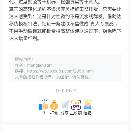
代。过度规范等于机器，松弛真实等于真人。
真正的高转化邀约不追求完美措辞工整排版，只需要让
达人感受到：这是针对性邀约不是流水线群发。借助达
秘伪模板打法，把每一条建联私信做成“真人专属感”，
不用手动微调就能批量拉高整体建联通过率，稳稳吃下
达人增量红利。
版权声明：
作者：menglar-adm
链接：https://wp.tikclubs.com/2950.html
文章版权归作者所有，未经允许请勿转载。
THE END
0
打赏
分享
二维码
海报