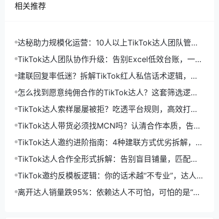
相关推荐
达秘助力规模化运营：10人以上TikTok达人团队管理
工具选型指南
TikTok达人团队协作升级：告别Excel低效台账，一套
工具搞定全链路管理
建联回复率低迷？拆解TikTok红人私信话术逻辑，告
别无效群发通病
怎么找到愿意纯佣合作的TikTok达人？这套筛选逻辑
帮你少走半年弯路
TikTok达人索样屡屡被拒？吃透平台规则，高效打通
样品合作链路
TikTok达人带货必须找MCN吗？认清合作本质，告别
资源外包依赖
TikTok达人邀约进阶指南：4种建联方式优劣拆解，高
效打通带货增量
TikTok达人合作全形式拆解：告别盲目铺量，匹配场
景才是提效关键
TikTok邀约反模板逻辑：你的话术越“不专业”，达人回
复率越高0
离开达人销量跌95%：依赖达人不可怕，可怕的是“只
有达人”