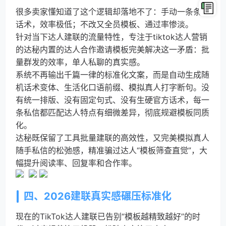
很多卖家懂知道了这个逻辑却落地不了：手动一条条改
话术，效率极低；不改又全员模板、通过率惨淡。
针对当下达人建联的流量特性，专注于tiktok达人营销
的达秘内置的达人合作邀请模板完美解决这一矛盾：批
量群发的效率，单人私聊的真实感。
系统不再输出千篇一律的标准化文案，而是自动生成随
机话术变体、生活化口语前缀、模拟真人打字断句。没
有统一排版、没有固定句式、没有生硬官方话术，每一
条私信都匹配达人特点有细微差异，彻底规避模板同质
化。
达秘既保留了工具批量建联的高效性，又完美模拟真人
随手私信的松弛感，精准骗过达人“模板筛查直觉”，大
幅提升阅读率、回复率和合作率。
四、2026建联真实感碾压标准化
现在的TikTok达人建联已告别“模板越精致越好”的时