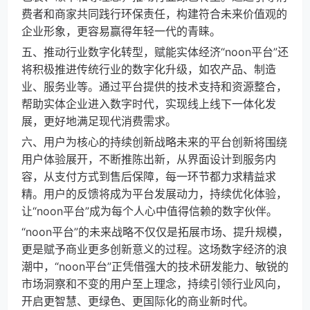
费者和商家共同践行环保责任，构建符合未来价值观的
企业形象，更容易赢得年轻一代的青睐。
五、推动行业数字化转型，赋能实体经济“noon平台”还
将积极推进传统行业的数字化升级，如农产品、制造
业、服务业等。通过平台提供的技术支持和资源整合，
帮助实体企业进入数字时代，实现线上线下一体化发
展，更好地满足现代消费需求。
六、用户为核心的持续创新战略未来的平台创新将围绕
用户体验展开，不断推陈出新，从界面设计到服务内
容，从支付方式到售后保障，每一环节都力求精益求
精。用户的反馈将成为平台发展动力，持续优化体验，
让“noon平台”成为每个人心中值得信赖的数字伙伴。
“noon平台”的未来战略不仅仅是拓展市场、提升规模，
更是赋予商业更多创新意义的过程。这场数字经济的浪
潮中，“noon平台”正凭借强大的技术研发能力、敏锐的
市场洞察和不变的用户至上理念，持续引领行业风向，
开启更智慧、更绿色、更国际化的商业新时代。