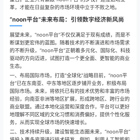
革，才能在日益复杂的市场环境中立于不败之地。
“noon平台”未来布局：引领数字经济新风尚
展望未来，“noon平台”不仅仅满足于现有成绩，而是不
断谋划更宏伟的蓝图。随着技术的不断演进和市场需求
的不断升级，“noon平台”正朝着多元化、国际化、科技
驱动的方向迈进，试图打造一个更全面、更智能的商业
生态。
一、布局国际市场，打造“全球化”战略目前，“noon平
台”已在东南亚、中东等地区逐步铺开业务，积极布局
国际市场。未来，将依托已有的技术优势和丰富的市场
经验，向南亚非洲等地区扩展，形成跨地区、跨行业的
商业联盟。通过本地化运营和深度合作，平台可以更好
地理解不同区域的文化习惯和消费偏好，提供个性化服
务，从而实现全球市场的快速增长。
二、技术持续升级，建设智能生态圈未来，“noon平台”
将投入更多资源进行技术研发。例如，利用人工智能和