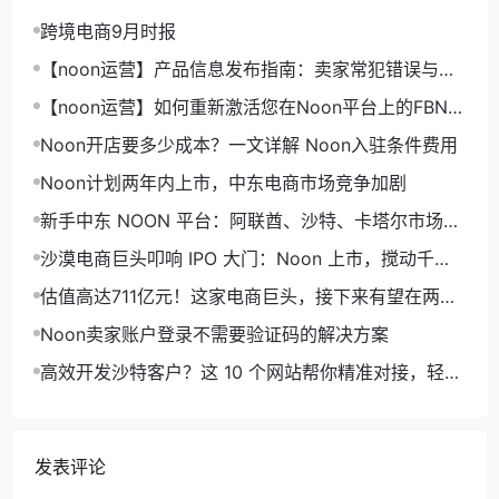
跨境电商9月时报
【noon运营】产品信息发布指南：卖家常犯错误与优
化建议
【noon运营】如何重新激活您在Noon平台上的FBN产
品
Noon开店要多少成本？一文详解 Noon入驻条件费用
Noon计划两年内上市，中东电商市场竞争加剧
新手中东 NOON 平台：阿联酋、沙特、卡塔尔市场新
入场如何选择？
沙漠电商巨头叩响 IPO 大门：Noon 上市，搅动千亿
美元中东蓝海？
估值高达711亿元！这家电商巨头，接下来有望在两个
地区同步完成IPO上市...
Noon卖家账户登录不需要验证码的解决方案
高效开发沙特客户？这 10 个网站帮你精准对接，轻松
触达客户！
发表评论