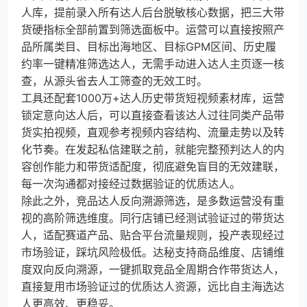
人库，提前录入所有达人后台脱敏核心数据，把三大带
货硬指标全部前置到筛选面板中。运营可以直接按照产
品所属类目、目标出海地区、目标GPM区间、历史履
约率一键精准筛选达人，无需手动进入达人主页逐一核
查，从源头省去人工筛查的无效工时。
工具还配套1000万+达人历史带货短视频素材库，运营
锁定意向达人后，可以直接查看该达人过往同类产品带
货实拍视频，直观参考视频内容结构、流量走势以及转
化节奏。在发起私信建联之前，就能完整预判达人的内
容创作能力和带货适配度，彻底避免盲目的无效建联，
每一次沟通都对接经过数据验证的优质达人。
除此之外，竞品达人反向溯源筛选，是多数运营没有重
视的高阶筛选维度。同行店铺已经测试验证过的带货达
人，适配赛道产品、贴合平台流量规则，投产表现经过
市场验证，踩坑风险极低。达秘支持商品维度、店铺维
度双向反向溯源，一键抓取竞品全周期合作带货达人，
直接复用市场验证过的优质达人资源，远比自主海选达
人更高效、更稳妥。