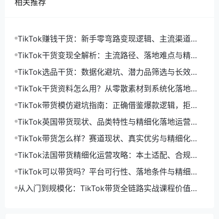
相关推荐
TikTok赚钱干货：新手零弯路变现逻辑、主流渠道与
精细化落地打法
TikTok干货变现全解析：主流路径、落地难点与精细
化增收打法
TikTok选品干货：数据化避坑、潜力品筛选与长效盈
利选品体系
TikTok干货资料怎么用？从零散素材到系统化落地运
营指南
TikTok带货模仿避坑指南：正确借鉴爆款逻辑，拒绝
低效搬运限流
TikTok英国带货现状、品类特性与精细化落地运营指
南
TikTok带货怎么样？赛道现状、真实优劣与精细化运
营落地解析
TikTok法国带货精细化运营攻略：本土适配、合规落
地与长效起量打法
TikTok可以带货吗？平台可行性、落地条件与精细化
运营解法
从入门到规模化：TikTok带货全链路实战课程价值与
落地体系解析