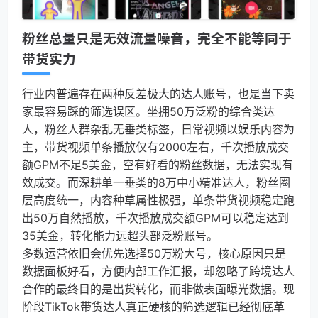
粉丝总量只是无效流量噪音，完全不能等同于
带货实力
行业内普遍存在两种反差极大的达人账号，也是当下卖
家最容易踩的筛选误区。坐拥50万泛粉的综合类达
人，粉丝人群杂乱无垂类标签，日常视频以娱乐内容为
主，带货视频单条播放仅有2000左右，千次播放成交
额GPM不足5美金，空有好看的粉丝数据，无法实现有
效成交。而深耕单一垂类的8万中小精准达人，粉丝圈
层高度统一，内容种草属性极强，单条带货视频稳定跑
出50万自然播放，千次播放成交额GPM可以稳定达到
35美金，转化能力远超头部泛粉账号。
多数运营依旧会优先选择50万粉大号，核心原因只是
数据面板好看，方便内部工作汇报，却忽略了跨境达人
合作的最终目的是出货转化，而非做表面曝光数据。现
阶段TikTok带货达人真正硬核的筛选逻辑已经彻底革