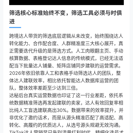
筛选核心标准始终不变，筛选工具必须与时俱
进
跨境达人带货的筛选底层逻辑从未改变，始终围绕达人
转化能力、合作配合度、人群精准度三大核心展开，真
正需要迭代升级的是筛选方式。人工肉眼翻主页、手动
核算数据、表格登记达人信息的传统模式，已经无法适
配当下批量达人铺量、矩阵店铺同步建联的运营需求。
2026年依旧依靠人工和表格手动筛选达人的团队，整
体达人建联效率，相比依托智能达人数据库运营的团
队，整体效率差距至少达到三倍。
达秘后台真实运营数据也印证了这一行业差距，依托系
统数据精准筛选再发起建联的卖家，达人有效回复率相
比纯人工盲选建联高出30%。数据带来的效率提升，并
非优化了邀约话术，而是从源头精准匹配了高适配、高
转化、高履约的优质达人，从选号源头规避无效沟通。
TikTok达人营销早已告别流量红利时代，精细化选号才