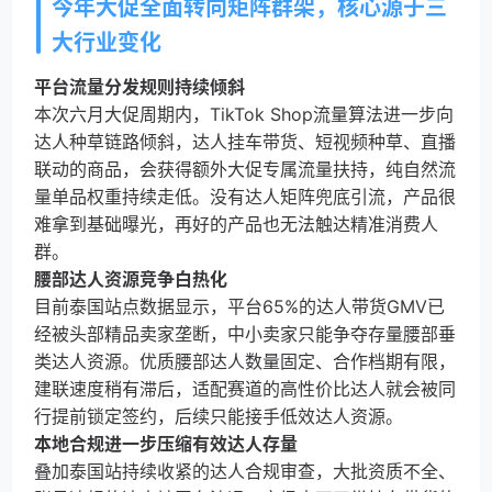
今年大促全面转向矩阵群架，核心源于三
大行业变化
平台流量分发规则持续倾斜
本次六月大促周期内，TikTok Shop流量算法进一步向
达人种草链路倾斜，达人挂车带货、短视频种草、直播
联动的商品，会获得额外大促专属流量扶持，纯自然流
量单品权重持续走低。没有达人矩阵兜底引流，产品很
难拿到基础曝光，再好的产品也无法触达精准消费人
群。
腰部达人资源竞争白热化
目前泰国站点数据显示，平台65%的达人带货GMV已
经被头部精品卖家垄断，中小卖家只能争夺存量腰部垂
类达人资源。优质腰部达人数量固定、合作档期有限，
建联速度稍有滞后，适配赛道的高性价比达人就会被同
行提前锁定签约，后续只能接手低效达人资源。
本地合规进一步压缩有效达人存量
叠加泰国站持续收紧的达人合规审查，大批资质不全、