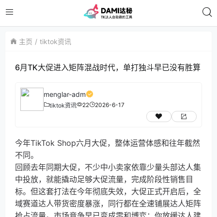
主页
tiktok资讯
6月TK大促进入矩阵混战时代，单打独斗早已没有胜算
menglar-adm
22
2026-6-17
tiktok资讯
今年TikTok Shop六月大促，整体运营体感和往年截然
不同。
回顾去年同期大促，不少中小卖家依靠少量头部达人集
中投放，就能撬动足够大促流量，完成阶段性销售目
标。但这套打法在今年彻底失效，大促正式开启后，全
域赛道达人带货密度暴涨，同行都在全速铺展达人矩阵
抢占流量。市场竞争早已变成零和博弈：你放缓达人建