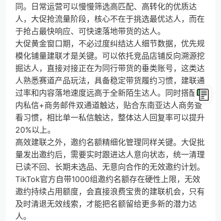
同。日常运营可以慢慢筛选高匹配、高转化的优质达
人，大促抢流量阶段，核心不在于挑选最优达人，而在
于抢占最快响应、可快速落地带货的达人。
大促黄金窗口期，不必过度纠结达人细节数据，优先规
模化铺量建联才是关键。可以依托竞品店铺反向溯源挖
掘达人，直接对接正在为同行带货的垂类账号，这类达
人熟悉赛道产品玩法，具备稳定带货履约习惯，建联通
过率和内容落地速度远高于全新陌生达人。同时搭配站
内私信+商务邮件双通道触达，贴合东南亚达人商务查
看习惯，相比单一私信触达，整体达人回复率可以提升
20%以上。
高效建联之外，邀约名额精细化管理同样关键。大促批
量发出邀约后，需要实时跟进达人意向状态，统一清理
已读不回、长期未选品、无意向合作的无效邀约计划。
TikTok官方自带1000组邀约名额存在硬性上限，无效
邀约持续占用额度，会直接浪费宝贵的建联机会，只有
及时清退无效线索，才能把名额留给更多新的潜力达
人。