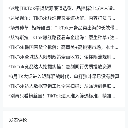
达秘|TikTok带货货源渠道选型、品控标准与达人适配
落地策略
达秘视角：TikTok珍珠带货赛道拆解、内容打法与达
人精细化落地策略
场景种草+矩阵破圈：TikTok牙膏品类出海的长效带货
增长逻辑
从特斯拉TikTok爆红路径看车企出海：原生种草+达人
精细化运营增长新范式
TikTok韩国带货全拆解：高审美+高挑剔市场，本土化
达人种草如何精准破局
TikTok全域达人限制政策全面收紧：读懂限流规则，
规避合作踩坑风险
TikTok竞品达人挖掘实操：复刻同行优质投放资源，
高效抢占垂类流量
6月TK大促进入矩阵混战时代，单打独斗早已没有胜算
TikTok达人数据查询工具全景扫描：从筛选到建联的
效率之战
别再只看粉丝量！TikTok达人准入筛选标准，精准避
坑提投产
发表评论