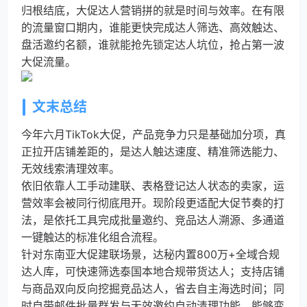
归根结底，大促达人营销拼的就是时间与效率。在有限
的流量窗口期内，谁能更快完成达人筛选、高效触达、
盘活邀约名额，谁就能抢先锁定达人坑位，抢占第一波
大促流量。
文末总结
今年六月TikTok大促，产品竞争力只是基础加分项，真
正拉开店铺差距的，是达人触达速度、精准筛选能力、
无效线索清理效率。
依旧依靠人工手动建联、表格登记达人状态的卖家，运
营效率会被同行彻底甩开。现阶段更适配大促节奏的打
法，是依托工具完成批量邀约、竞品达人溯源、多通道
一键触达的标准化组合流程。
针对东南亚大促建联场景，达秘内置800万+全域合规
达人库，可快速筛选泰国本地合规带货达人；支持店铺
与商品双向反向挖掘竞品达人，省去自主海选时间；同
时自带邮件批量群发与无效邀约自动清理功能，能够变