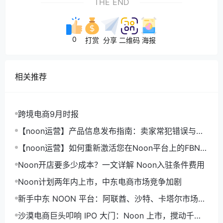
THE END
0
打赏
分享
二维码
海报
相关推荐
跨境电商9月时报
【noon运营】产品信息发布指南：卖家常犯错误与优
化建议
【noon运营】如何重新激活您在Noon平台上的FBN产
品
Noon开店要多少成本？一文详解 Noon入驻条件费用
Noon计划两年内上市，中东电商市场竞争加剧
新手中东 NOON 平台：阿联酋、沙特、卡塔尔市场新
入场如何选择？
沙漠电商巨头叩响 IPO 大门：Noon 上市，搅动千亿