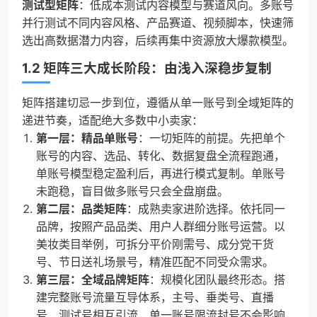
测试型矩阵
：低成本测试内容模型与赛道风向。多账号
并行测试不同内容风格、产品赛道、视频脚本，快速筛
选出高数据潜力内容，后续再集中资源放大爆款模型。
1.2 矩阵三大成长阶段：由浅入深稳步复制
矩阵搭建切忌一步到位，遵循从单一账号到全域矩阵的
递进节奏，适配绝大多数中小卖家：
第一层：精品单账号
：一切矩阵的前提。先把单个
账号的内容、选品、转化、数据复盘全流程跑通，
单账号模型稳定盈利后，再进行模式复制。单账号
未跑稳，盲目做多账号只会全盘崩盘。
第二层：品类矩阵
：成熟卖家进阶选择。依托同一
品牌，按照产品品类、用户人群细分账号运营。以
美妆类目举例，可拆分平价刚需号、成分党干货
号、节日送礼场景号，精准匹配不同受众需求。
第三层：全域品牌矩阵
：规模化团队最终形态。搭
建完整账号流量互导体系，主号、垂类号、直播
号、测试号相互引流，单一账号限流封号不会影响