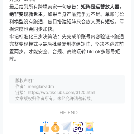
最后给到所有跨境卖家一句忠告：
矩阵是运营放大器，
绝非变现救世主
。如果自身产品竞争力不足、单账号盈
利模型没有跑通，盲目搭建矩阵只会放大原有短板，亏
损速度也会同步加快。
牢记标准化三步决策法：先完成单账号内容验证→跑通
完整变现模式→最后批量复制搭建矩阵，坚决不跳过前
置两步，才能安全、合规、高效玩转TikTok多账号矩
阵。
版权声明：
作者：menglar-adm
链接：https://wp.tikclubs.com/3120.html
文章版权归作者所有，未经允许请勿转载。
THE END