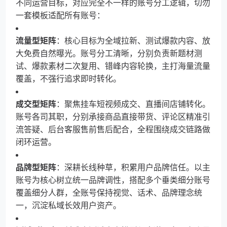
不同运营目标，对应完全不一样的账号分工逻辑，切勿
一套模板适配所有账号：
流量型矩阵
：核心目标为全域拉新、测试爆款内容、放
大免费自然曝光。账号分工清晰，分别负责新题材测
试、爆款素材二次复用、错峰内容轮换，主打海量流量
覆盖，不强行追求即时转化。
成交型矩阵
：聚焦挂车短视频成交、直播间店铺转化。
账号各司其职，分别承接商品直接带货、评论区精准引
流答疑、后台客服售前售后配合，全程围绕成交链路做
闭环运营。
品牌型矩阵
：深耕长线种草，积累用户品牌信任。以主
账号为核心树立统一品牌调性，搭配多个垂类细分账号
覆盖细分人群，全账号保持视觉、话术、品牌理念统
一，沉淀私域长效用户资产。