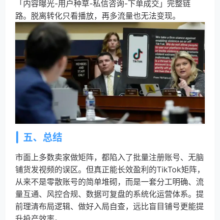
「内容曝光-用户种草-私信咨询-下单成交」完整链
路。脱离转化只看播放，再多流量也无法变现。
五、总结
市面上多数卖家做矩阵，都陷入了批量注册账号、无脑
铺货发视频的误区。但真正能长效盈利的TikTok矩阵，
从来不是零散账号的简单堆砌，而是一套分工明确、流
量互通、风控合规、数据可复盘的系统化运营体系。提
前理清布局逻辑、做好入局自查，远比盲目铺号更能提
升投产效率。