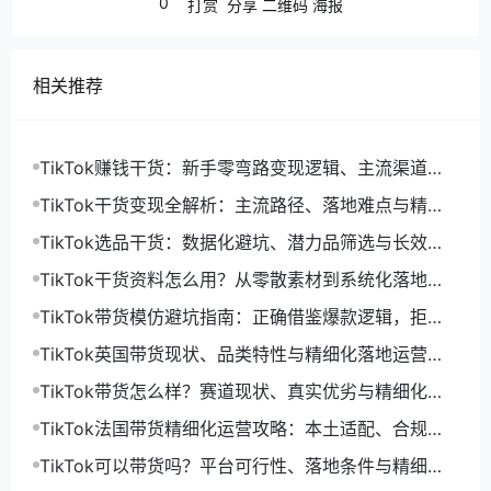
0
打赏
分享
二维码
海报
相关推荐
TikTok赚钱干货：新手零弯路变现逻辑、主流渠道与
精细化落地打法
TikTok干货变现全解析：主流路径、落地难点与精细
化增收打法
TikTok选品干货：数据化避坑、潜力品筛选与长效盈
利选品体系
TikTok干货资料怎么用？从零散素材到系统化落地运
营指南
TikTok带货模仿避坑指南：正确借鉴爆款逻辑，拒绝
低效搬运限流
TikTok英国带货现状、品类特性与精细化落地运营指
南
TikTok带货怎么样？赛道现状、真实优劣与精细化运
营落地解析
TikTok法国带货精细化运营攻略：本土适配、合规落
地与长效起量打法
TikTok可以带货吗？平台可行性、落地条件与精细化