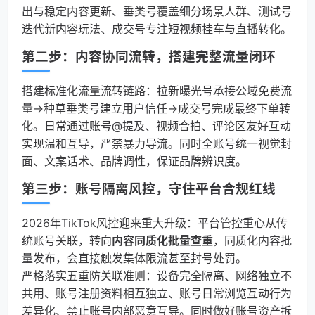
出与稳定内容更新、垂类号覆盖细分场景人群、测试号
迭代新内容玩法、成交号专注短视频挂车与直播转化。
第二步：内容协同流转，搭建完整流量闭环
搭建标准化流量流转链路：拉新曝光号承接公域免费流
量→种草垂类号建立用户信任→成交号完成最终下单转
化。日常通过账号@提及、视频合拍、评论区友好互动
实现温和互导，严禁暴力导流。同时全账号统一视觉封
面、文案话术、品牌调性，保证品牌辨识度。
第三步：账号隔离风控，守住平台合规红线
2026年TikTok风控迎来重大升级：平台管控重心从传
统账号关联，转向
内容同质化批量查重
，同质化内容批
量发布，会直接触发集体限流甚至封号处罚。
严格落实五重防关联准则：设备完全隔离、网络独立不
共用、账号注册资料相互独立、账号日常浏览互动行为
差异化、禁止账号内部恶意互导。同时做好账号资产拆