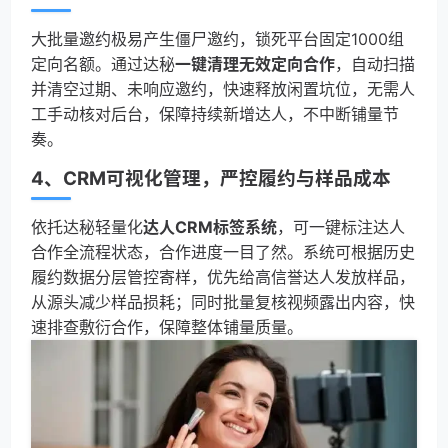
大批量邀约极易产生僵尸邀约，锁死平台固定1000组
定向名额。通过达秘
一键清理无效定向合作
，自动扫描
并清空过期、未响应邀约，快速释放闲置坑位，无需人
工手动核对后台，保障持续新增达人，不中断铺量节
奏。
4、CRM可视化管理，严控履约与样品成本
依托达秘轻量化
达人CRM标签系统
，可一键标注达人
合作全流程状态，合作进度一目了然。系统可根据历史
履约数据分层管控寄样，优先给高信誉达人发放样品，
从源头减少样品损耗；同时批量复核视频露出内容，快
速排查敷衍合作，保障整体铺量质量。