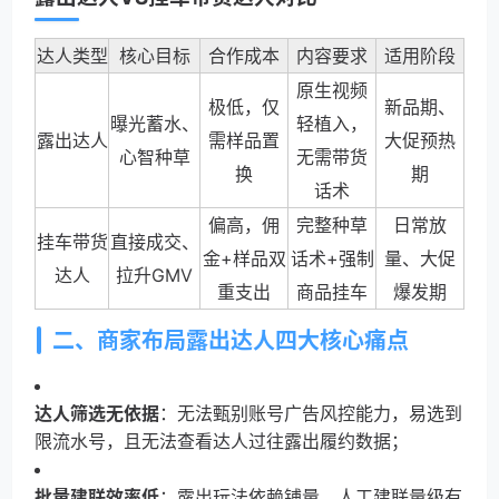
达人类型
核心目标
合作成本
内容要求
适用阶段
原生视频
极低，仅
新品期、
曝光蓄水、
轻植入，
露出达人
需样品置
大促预热
心智种草
无需带货
换
期
话术
偏高，佣
完整种草
日常放
挂车带货
直接成交、
金+样品双
话术+强制
量、大促
达人
拉升GMV
重支出
商品挂车
爆发期
二、商家布局露出达人四大核心痛点
达人筛选无依据
：无法甄别账号广告风控能力，易选到
限流水号，且无法查看达人过往露出履约数据；
批量建联效率低
：露出玩法依赖铺量，人工建联量级有