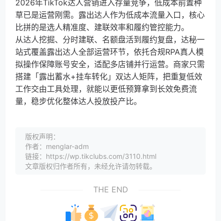
2026年TikTok达人营销进入存量竞争，低成本前置种
草已是运营刚需。露出达人作为低成本流量入口，核心
比拼的是选人精准度、建联效率和履约管控能力。
从达人挖掘、分时建联、名额盘活到履约复盘，达秘一
站式覆盖露出达人全部运营环节，依托合规RPA真人模
拟操作保障账号安全，适配多店铺并行运营。商家只需
搭建「露出蓄水+挂车转化」双达人矩阵，把重复低效
工作交由工具处理，就能以更低预算拿到长效免费流
量，稳步优化整体达人投放投产比。
版权声明：
作者：menglar-adm
链接：https://wp.tikclubs.com/3110.html
文章版权归作者所有，未经允许请勿转载。
THE END