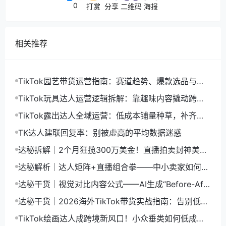
0
打赏
分享
二维码
海报
相关推荐
TikTok园艺带货运营指南：赛道趋势、爆款选品与达
人精细化落地策略
TikTok玩具达人运营逻辑拆解：靠趣味内容撬动跨境
长效销量
TikTok露出达人全域运营：低成本铺量种草，补齐店
铺流量隐形缺口
TK达人建联回复率：别被虚高的平均数据迷惑
达秘拆解｜2个月狂揽300万美金！直播拍卖封神美
区，非标品卖家悄悄弯道超车
达秘解析｜达人矩阵+直播组合拳——中小卖家如何用
有限资源集中引爆
达秘干货｜视觉对比内容公式——AI生成“Before-Afte
r”如何低成本制造爆款
达秘干货｜2026海外TikTok带货实战指南：告别低价
内卷，靠精细化稳定爆单
TikTok绘画达人成跨境新风口！小众垂类如何低成本