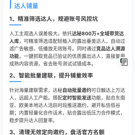
达人铺量
1、精准筛选达人，规避账号风控坑
人工主观选人误差极大，依托
达秘800万+全域带货达
人库
，可精准筛选适配轻植入的露出垂类达人，自动过
滤广告敏感、低播放无效账号。同时通过
竞品达人溯源
功能
，一键抓取竞品已验证的优质露出达人，直接复用
成熟内容资源，省去账号测试试错成本。
2、智能批量建联，提升铺量效率
针对海量建联需求，达秘
自动批量邀约
可日触达上万达
人，远超人工产能。搭配
定时智能发送
功能，贴合东南
亚、欧美本地达人活跃时段推送邀约，避开私信低谷
期；内置轻量化合作话术，贴合露出低压力合作模式，
稳步提升达人回复率。
3、清理无效定向邀约，盘活官方名额