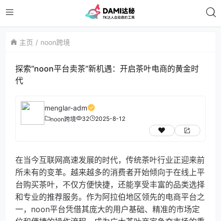
主页
noon跨境
探索“noon平台卖茶”新机遇：开启茶叶电商的黄金时
代
menglar-adm
32
2025-8-12
noon跨境
在当今互联网高速发展的时代，传统茶叶行业正迎来前
所未有的变革。越来越多的消费者开始倾向于在线上平
台购买茶叶，不仅方便快捷，还能享受丰富的品类选择
和专业的推荐服务。作为阿拉伯地区领先的电商平台之
一，noon平台凭借其庞大的用户基础、精准的市场定