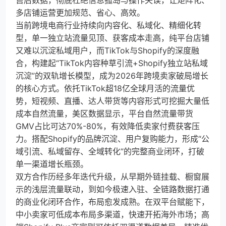
售后数据，彻底杜绝信息孤岛与操作失误，让矩阵化、
多店铺运营更加规范、省心、高效。
当前跨境电商行业持续向内容化、私域化、精细化转
型，单一独立站流量见顶、获客成本走高，纯平台店铺
又难以沉淀私域用户，而TikTok与Shopify的深度融
合，构建起“TikTok内容种草引流+Shopify独立站私域
沉淀”的双轨增长模型，成为2026年跨境卖家破局增长
的核心方式。依托TikTok超18亿全球月活的流量优
势，短视频、直播、达人带货等内容形式可挖掘大量低
成本自然流量，美区数据显示，平台自然流量带货
GMV占比可达70%-80%，有效降低卖家付费获客压
力。搭配Shopify的品牌沉淀、用户复购能力，形成“公
域引流、私域留存、全域转化”的完整商业闭环，打破
单一渠道增长瓶颈。
双方合作历经多年迭代升级，从早期外链挂载、橱窗展
示的浅层流量联动，到如今极速入驻、全链路数据打通
的商业化闭环合作，布局愈发成熟。在双平台赋能下，
中小卖家可低成本布局多渠道，快速开拓海外市场；高