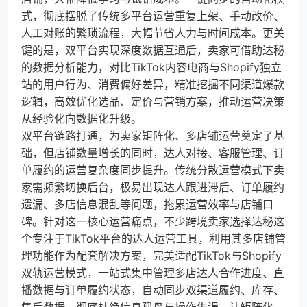
式，彻底摆脱了传统多平台运营重复上架、手动改价、
人工对账的繁琐流程，大幅节省人力与时间成本。更关
键的是，双平台实现深度数据互通后，卖家可借助达秘
的数据分析能力，对比TikTok内容电商与Shopify独立
站的用户行为、消费偏好差异，精准挖掘不同渠道爆款
逻辑，高效优化选品、定价与营销方案，推动运营决策
从经验化向数据化升级。
双平台链路打通，为卖家矩阵化、多店铺运营奠定了基
础，但店铺数量增长的同时，达人对接、客服管理、订
单履约的运营复杂度同步提升。传统分散运营模式下卖
家需频繁切换后台，极易出现达人跟进滞后、订单履约
遗漏、多店信息混乱等问题，拖累运营效率与店铺口
碑。针对这一核心运营痛点，不少跨境卖家选择达秘这
个专注于TikTok平台的达人运营工具，利用其多店铺管
理功能作为配套解决方案，完美适配TikTok与Shopify
双轨运营模式，一站式集中管理多店达人合作进度、直
播数据与订单履约状态，自动同步双渠道履约、库存、