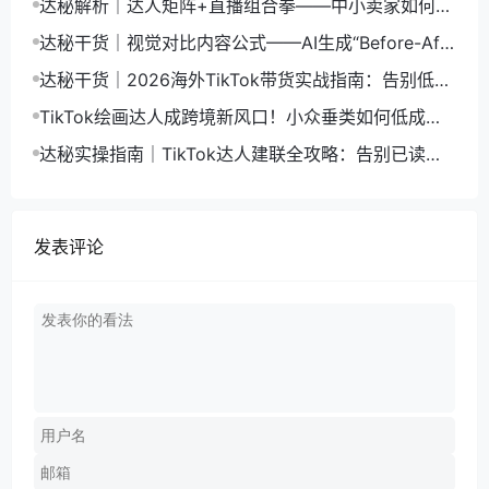
达秘解析｜达人矩阵+直播组合拳——中小卖家如何用
有限资源集中引爆
达秘干货｜视觉对比内容公式——AI生成“Before-Afte
r”如何低成本制造爆款
达秘干货｜2026海外TikTok带货实战指南：告别低价
内卷，靠精细化稳定爆单
TikTok绘画达人成跨境新风口！小众垂类如何低成本
高转化变现
达秘实操指南｜TikTok达人建联全攻略：告别已读不
回，高效拿下优质达人合作
发表评论