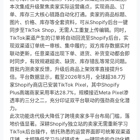
本次集成升级聚焦卖家实际运营痛点，实现商品、订
单、库存三大核心链路自动化打通。卖家的商品标题、
图片、价格、库存等全套资料，可从Shopify后台一键
同步至TikTok Shop，无需人工重复上传编辑。同时，
TikTok渠道产生的订单将自动回流至Shopify后台，实
现双渠道订单统一审核、集中履约；双方库存数据实时
联动更新，任意渠道出现下单、退货、补货变动都会即
时同步，有效规避超卖、缺货、库存错乱等常见问题。
首批内测卖家反馈，升级后商品上架效率直接提升5
倍。平台数据显示，截至2026年5月，全球超38.7万
家Shopify商店已安装TikTok Pixel，其中Shopify
Plus高端商家采用率达28.7%，规模接近Meta Pixel渗
透率的三分之二，充分印证双平台联动的强劲商业化潜
力。
此次功能迭代极大降低了跨境卖家多平台布局门槛，落
地价值显著。深耕Shopify独立站的卖家无需重新学习
TikTok后台操作，依托熟悉的运营界面即可统筹双渠道
店铺，大幅降低学习与试错成本。一键同步的自动化模