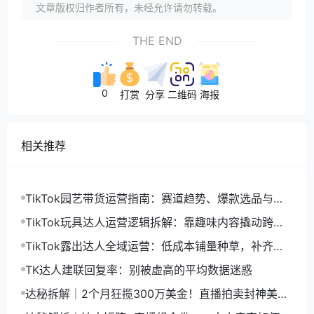
文章版权归作者所有，未经允许请勿转载。
THE END
0
打赏
分享
二维码
海报
相关推荐
TikTok园艺带货运营指南：赛道趋势、爆款选品与达
人精细化落地策略
TikTok玩具达人运营逻辑拆解：靠趣味内容撬动跨境
长效销量
TikTok露出达人全域运营：低成本铺量种草，补齐店
铺流量隐形缺口
TK达人建联回复率：别被虚高的平均数据迷惑
达秘拆解｜2个月狂揽300万美金！直播拍卖封神美
区，非标品卖家悄悄弯道超车