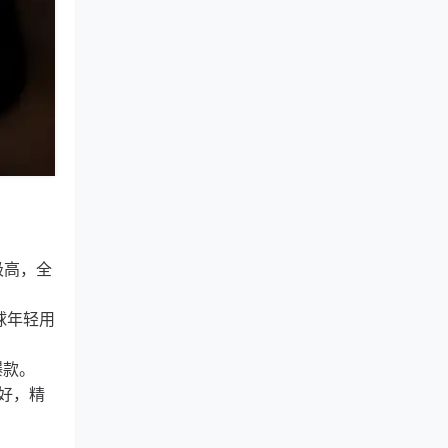
极高，全
球年轻用
爆款。
好，精