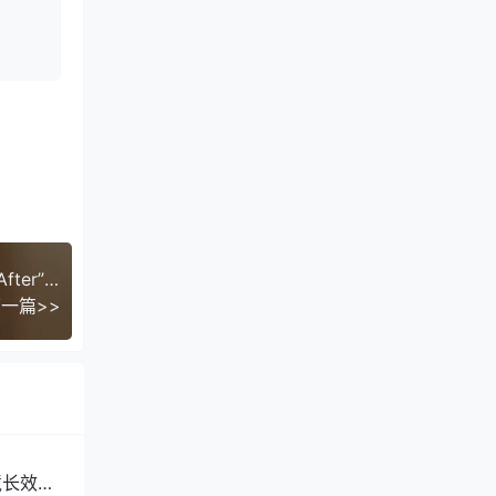
达秘干货｜视觉对比内容公式——AI生成“Before-After”如何低成本制造爆款
一篇>>
境长效销