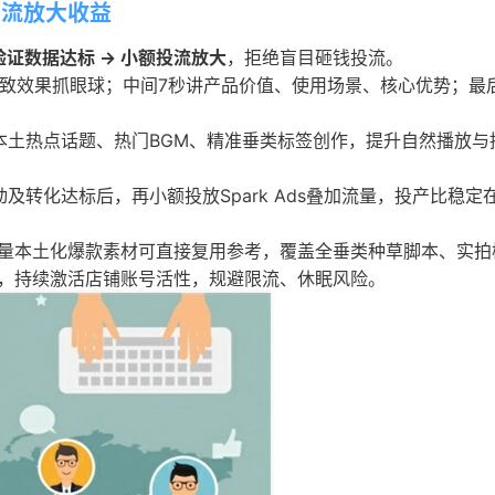
投流放大收益
验证数据达标 → 小额投流放大
，拒绝盲目砸钱投流。
极致效果抓眼球；中间7秒讲产品价值、使用场景、核心优势；最
本土热点话题、热门BGM、精准垂类标签创作，提升自然播放与
转化达标后，再小额投放Spark Ads叠加流量，投产比稳定在1
量本土化爆款素材可直接复用参考，覆盖全垂类种草脚本、实拍
，持续激活店铺账号活性，规避限流、休眠风险。