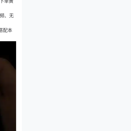
痛下单黄
视频、无
搭配本