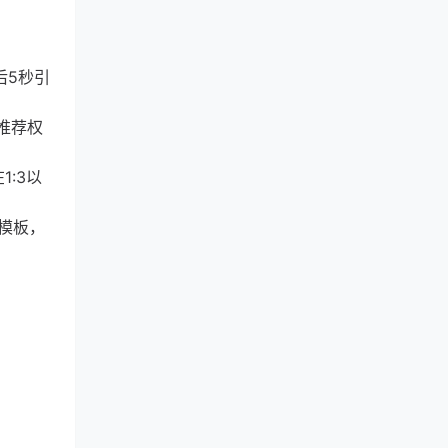
后5秒引
推荐权
:3以
模板，