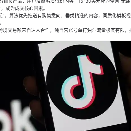
价铺货产品，用户反感劣质低价内容，15-30美元成为全网“无
价，成为成交核心因素。
匹配”。算法优先推送有购物意向、垂类精准的内容，同质化模板
。
0%的跨境交易额来自达人合作，纯自营账号单打独斗流量极其有限，