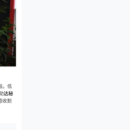
段。低
助
达秘
稳收割