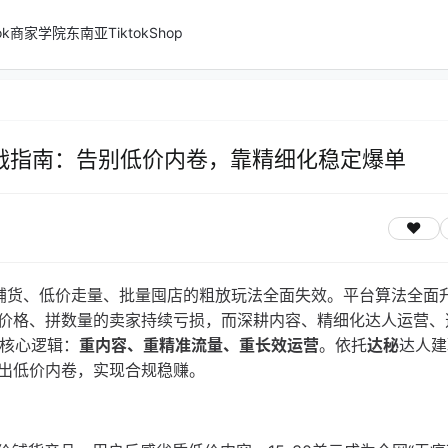
ktok商家学院
东南亚TiktokShop
货实战指南：告别低价内卷，靠精细化稳定爆单
期无脑铺货、低价走量、批量囤店的粗放玩法全面失效。平台算法全面
价格、拼数量的卖家持续亏损，而深耕内容、精细化达人运营、
货核心逻辑：
重内容、重精准流量、重长效运营
。依托
达秘
达人建
出低价内卷，实现合规稳赚。