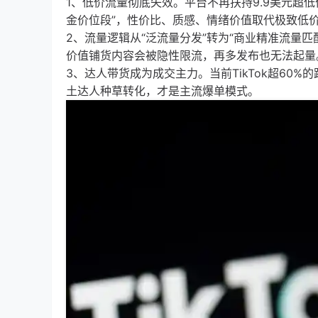
1、低价流量彻底失效。平台不再扶持9.9美元超低
金价位段”，性价比、质感、情绪价值取代极致低
2、流量逻辑从“泛流量分发”转为“商业精准流量
价值铺货内容会被隐性限流，再多发布也无法起量
3、达人带货成为成交主力。当前TikTok超6
土达人种草转化，才是主流爆单模式。