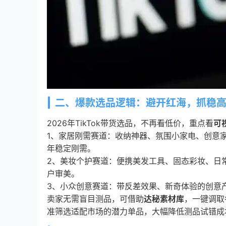
二、爆款选品逻辑：避开红海，抓稳
2026年TikTok带货选品，不再看低价，重点看
可
1、家居刚需赛道：收纳神器、氛围小家电、创意
年稳定刚需。
2、美妆个护赛道：便携美发工具、固态彩妆、日
户审美。
3、小众创意赛道：带反差效果、新奇体验的创意
卖家无需盲目测品，可借助
达秘素材库
，一键调取
准筛选适配市场的潜力单品，大幅降低测品试错成