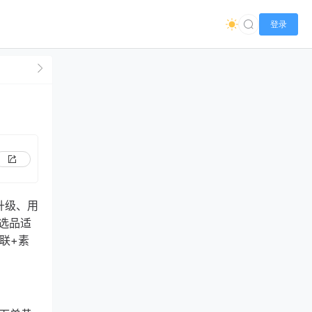
登录
升级、用
选品适
联+素