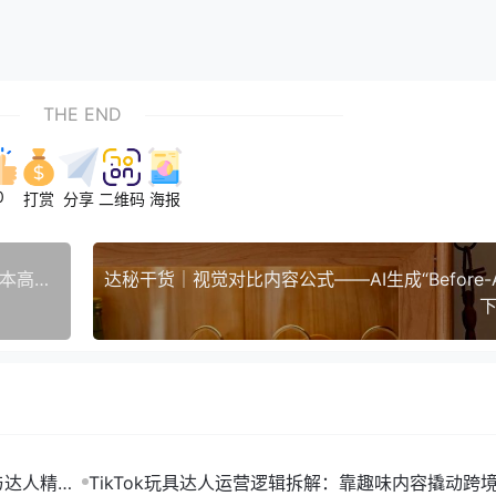
THE END
0
打赏
分享
二维码
海报
TikTok绘画达人成跨境新风口！小众垂类如何低成本高转化变现
下
与达人精细
TikTok玩具达人运营逻辑拆解：靠趣味内容撬动跨