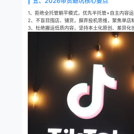
五、2026带货避坑核心要点
1、拒绝全托管躺平模式，优先半托管+自主内容
2、不盲目囤店、铺货，摒弃投机思维，聚焦单店
3、杜绝搬运低质内容，坚持本土化原创、差异化