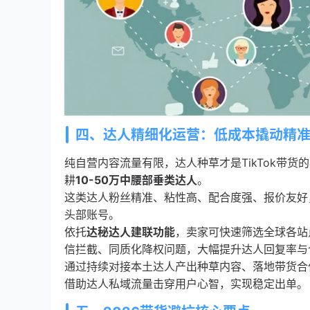
四、达人精细化运营：低成本撬动精
纯自营内容流量有限，达人种草才是TikTok带
耕
10-50万中腰部垂类达人
。
这类达人粉丝精准、粘性高、配合度强、报价友好
头部账号。
依托
达秘达人建联功能
，卖家可快速筛选全球各站
信拦截、同质化降权问题，大幅提升达人回复率与
通过持续对接本土达人产出种草内容、落地带货合
借助达人私域流量击穿用户心智，实现稳定出单。