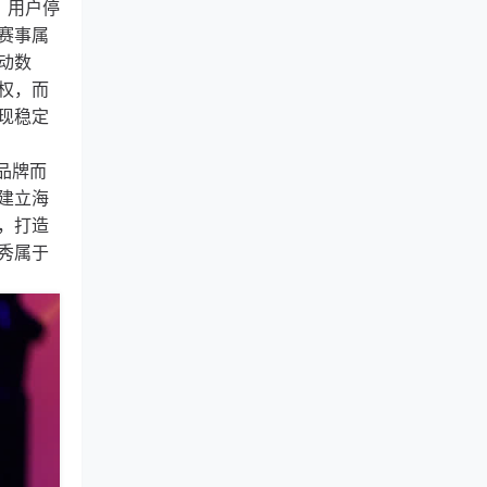
、用户停
赛事属
动数
权，而
现稳定
品牌而
建立海
，打造
秀属于