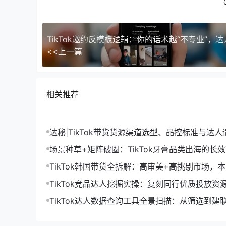
<<上一篇
相关推荐
达秘|TikTok带货货源渠道选型、品控标准与达
略
场景种草+矩阵破圈：TikTok牙膏品类出海的长
逻辑
TikTok韩国带货全拆解：高审美+高挑剔市场，
种草如何精准破局
TikTok竞品达人挖掘实操：复刻同行优质投放资
占垂类流量
TikTok达人数据查询工具全景扫描：从筛选到建
战