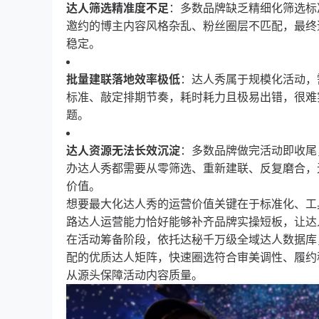
达人筛选精准度不足
：多数品牌缺乏精细化筛选标
邀约的博主内容风格杂乱、粉丝圈层不匹配，最终
稳定。
批量建联落地效率极低
：达人秀属于规模化活动，
标准、敲定排期节奏，耗时耗力且极易出错，很难
题。
达人资源无法长效沉淀
：多数品牌做完活动即收尾
办达人秀都需要从零筛选、重新建联、反复磨合，
价值。
想要最大化达人秀的运营价值关键在于标准化、工具
路达人运营能力恰好能够补齐品牌实操短板，让达
在活动筹备阶段，依托达秘千万级全域达人数据库
配的优质达人矩阵，快速圈选符合审美调性、履约
从源头保障活动内容质量。