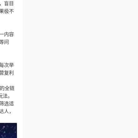
，盲目
果极不
一内容
等问
每次举
营复利
秘的全链
玩法。
筛选适
达人，