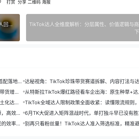
0
打赏
分享
二维码
海报
TikTok邀约反模板逻辑：你的话术越“不专业”，达人回复率越高0
下
人适配落地策
达秘视角：TikTok珍珠带货赛道拆解、内容打法与
化落地策略
效带货增长
从特斯拉TikTok爆红路径看车企出海：原生种草+
化运营增长新范式
本土化达人
TikTok全域达人限制政策全面收紧：读懂限流规则
作踩坑风险
源，高效抢
6月TK大促进入矩阵混战时代，单打独斗早已没有胜
联的效率之
别再只看粉丝量！TikTok达人准入筛选标准，精准
产