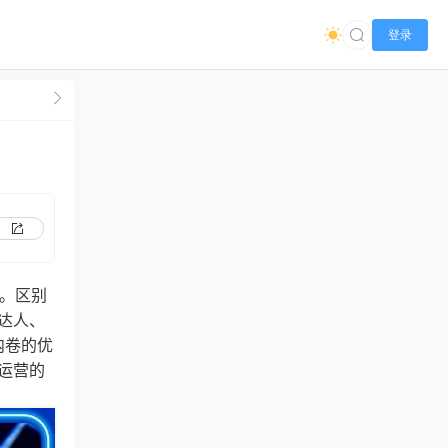
登录
法。区别
达人、
内卷的优
运营的