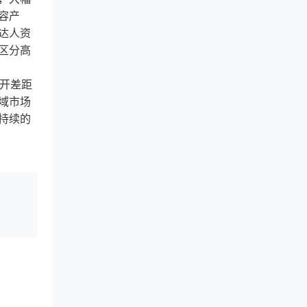
容产
达人资
区分高
拉开差距
域市场
持续的