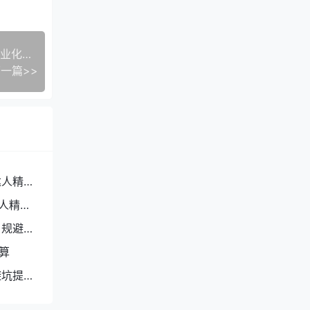
TikTok达人全维度解析：分层属性、价值逻辑与商业化适配体系
一篇>>
达人精细
达人精细
，规避合
算
避坑提投